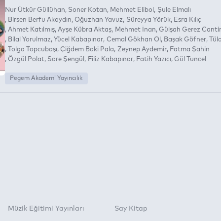
Nur Ütkür Güllühan
Soner Kotan
Mehmet Elibol
Şule Elmalı
Birsen Berfu Akaydın
Oğuzhan Yavuz
Süreyya Yörük
Esra Kılıç
Ahmet Katılmış
Ayşe Kübra Aktaş
Mehmet İnan
Gülşah Gerez Canti
Bilal Yorulmaz
Yücel Kabapınar
Cemal Gökhan Ol
Başak Göfner
Tül
Tolga Topcubaşı
Çiğdem Baki Pala
Zeynep Aydemir
Fatma Şahin
Özgül Polat
Sare Şengül
Filiz Kabapınar
Fatih Yazıcı
Gül Tuncel
Pegem Akademi Yayıncılık
Müzik Eğitimi Yayınları
Say Kitap