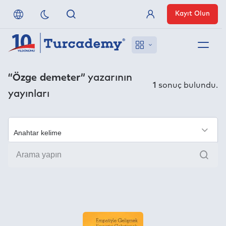
Kayıt Olun
Üye Girişi
Hakkımızda
“Özge demeter”
yazarının
1
sonuç bulundu.
yayınları
Referanslarımız
Uzaktan Erişim
×
Ara
Nasıl Erişirim
Anlaşmalı Yayınevleri
İletişim