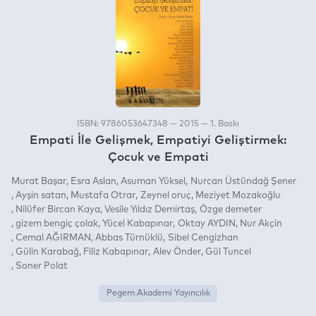
ISBN: 9786053647348 — 2015 — 1. Baskı
Empati İle Gelişmek, Empatiyi Geliştirmek:
Çocuk ve Empati
Murat Başar
Esra Aslan
Asuman Yüksel
Nurcan Üstündağ Şener
Ayşin satan
Mustafa Otrar
Zeynel oruç
Meziyet Mozakoğlu
Nilüfer Bircan Kaya
Vesile Yıldız Demirtaş
Özge demeter
gizem bengiç çolak
Yücel Kabapınar
Oktay AYDIN
Nur Akçin
Cemal AĞIRMAN
Abbas Türnüklü
Sibel Cengizhan
Gülin Karabağ
Filiz Kabapınar
Alev Önder
Gül Tuncel
Soner Polat
Pegem Akademi Yayıncılık