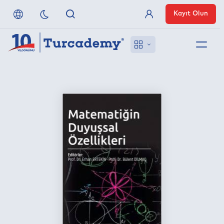
Kayıt Olun
Üye Girişi
Hakkımızda
Referanslarımız
Uzaktan Erişim
Nasıl Erişirim
Anlaşmalı Yayınevleri
İletişim