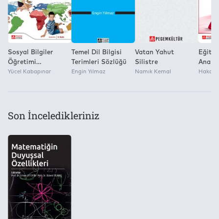
Pegem Akademi Yayıncılık
Sosyal Bilgiler
Temel Dil Bilgisi
Vatan Yahut
Eğitim
Öğretimi
Terimleri Sözlüğü
Silistre
Analiz
(Ekonomik Boy)
Yücel Kabapınar
Engin Yılmaz
Namık Kemal
Hakan 
Son İnceledikleriniz