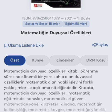
ISBN: 9786258044379 — 2021 — 1. Baskı
Sosyal ve Beşeri Bilimler
Eğitim Bilimleri
Matematiğin Duyuşsal Özellikleri
Paylaş
Twitter
Özet
Künye
İçindekiler
DRM Koşullar
Facebook
Matematiğin duyuşsal özellikleri kitabı, öğrenme
Linkedin
sürecinde önemli bir yere sahip olan duyuşsal
Whatsapp
özelliklerin matematik alanındaki işlevini farklı
Telegram
yaklaşımlar ile açıklama niteliğindedir. Kitapta,
matematiğin duyuşsal özellikleri; matematik
E-mail
eğitiminde inanışlar, matematiksel güven,
matematiğe yönelik özyeterlik inancı, matematiğin
kullanışlılığı, matematik kaygısı, matematiğe yönelik