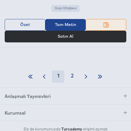
Gazi Kitabevi
Özet
Tam Metin
VEYA
Satın Al
1
2
Anlaşmalı Yayınevleri
Kurumsal
Turcademy
Siz de kurumunuzda
erişimi açmak