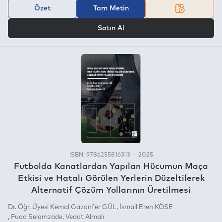
Özet
Tam Metin
VEYA
Satın Al
ISBN: 9786255816313 — 2025
Futbolda Kanatlardan Yapılan Hücumun Maça
Etkisi ve Hatalı Görülen Yerlerin Düzeltilerek
Alternatif Çözüm Yollarının Üretilmesi
Dr. Öğr. Üyesi Kemal Gazanfer GÜL
İsmail Eren KÖSE
Fuad Selamzade
Vedat Almalı