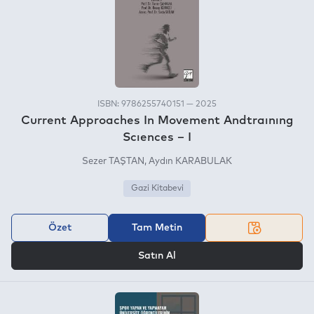
ISBN: 9786255740151 — 2025
Current Approaches In Movement Andtraınıng
Scıences – I
Sezer TAŞTAN
Aydın KARABULAK
Gazi Kitabevi
Özet
Tam Metin
VEYA
Satın Al