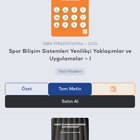
ISBN: 9786255740946 — 2025
Spor Bilişim Sistemleri Yenilikçi Yaklaşımlar ve
Uygulamalar – I
Gazi Kitabevi
Özet
Tam Metin
VEYA
Satın Al