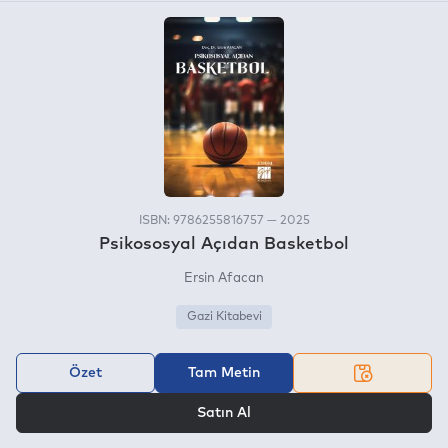
ISBN: 9786255816757 — 2025
Psikososyal Açıdan Basketbol
Ersin Afacan
Gazi Kitabevi
Özet
Tam Metin
VEYA
Satın Al