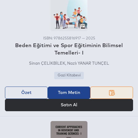
ISBN: 9786255816917 — 2025
Beden Eğitimi ve Spor Eğitiminin Bilimsel
Temelleri- I
Sinan ÇELİKBİLEK
Nazlı YANAR TUNÇEL
Gazi Kitabevi
Özet
Tam Metin
VEYA
Satın Al