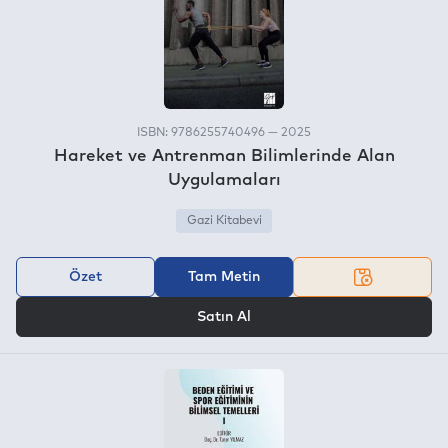
ISBN: 9786255740496 — 2025
Hareket ve Antrenman Bilimlerinde Alan
Uygulamaları
Gazi Kitabevi
Özet
Tam Metin
VEYA
Satın Al