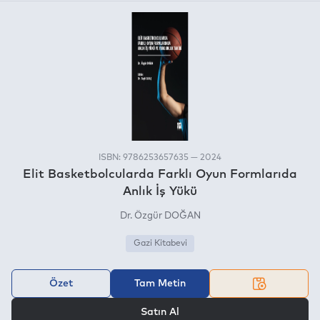
ISBN: 9786253657635 — 2024
Elit Basketbolcularda Farklı Oyun Formlarıda
Anlık İş Yükü
Dr. Özgür DOĞAN
Gazi Kitabevi
Özet
Tam Metin
VEYA
Satın Al