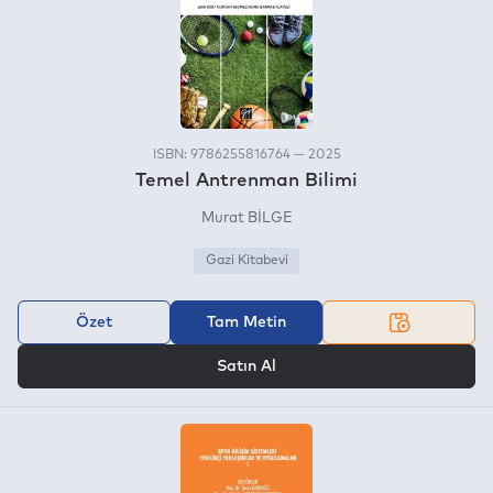
ISBN: 9786255816764 — 2025
Temel Antrenman Bilimi
Murat BİLGE
Gazi Kitabevi
Özet
Tam Metin
VEYA
Satın Al