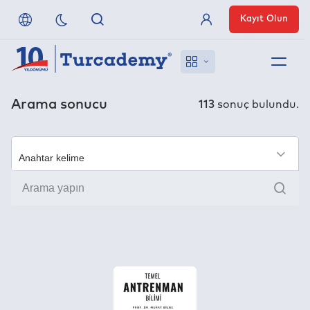
Kayıt Olun
Üye Girişi
Hakkımızda
Arama sonucu
113
sonuç bulundu.
Referanslarımız
×
Uzaktan Erişim
Ara
Nasıl Erişirim
Anlaşmalı Yayınevleri
İletişim