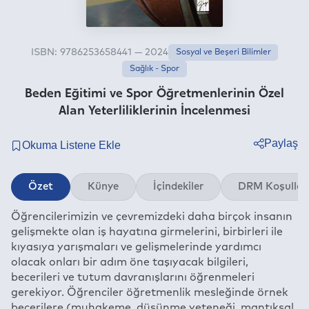
ISBN: 9786253658441 — 2024
Sosyal ve Beşeri Bilimler
Sağlık - Spor
Beden Eğitimi ve Spor Öğretmenlerinin Özel
Alan Yeterliliklerinin İncelenmesi
Paylaş
Twitter
Özet
Künye
İçindekiler
DRM Koşullar
Facebook
Öğrencilerimizin ve çevremizdeki daha birçok insanın
Linkedin
gelişmekte olan iş hayatına girmelerini, birbirleri ile
Whatsapp
kıyasıya yarışmaları ve gelişmelerinde yardımcı
Telegram
olacak onları bir adım öne taşıyacak bilgileri,
becerileri ve tutum davranışlarını öğrenmeleri
E-mail
gerekiyor. Öğrenciler öğretmenlik mesleğinde örnek
becerilere (muhakeme, düşünme yeteneği, mantıksal