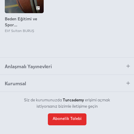
Beden Eğitimi ve
Spor
Öğretmenlerinin
Elif Sultan BURUŞ
Özel Alan
Yeterliliklerinin
İncelenmesi
Anlaşmalı Yayınevleri
Kurumsal
Turcademy
Siz de kurumunuzda
erişimi açmak
istiyorsanız bizimle iletişime geçin
Abonelik Talebi