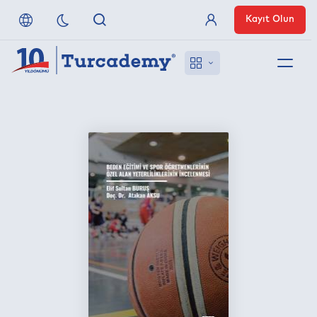
Kayıt Olun
Üye Girişi
Hakkımızda
Referanslarımız
Uzaktan Erişim
Nasıl Erişirim
Anlaşmalı Yayınevleri
İletişim