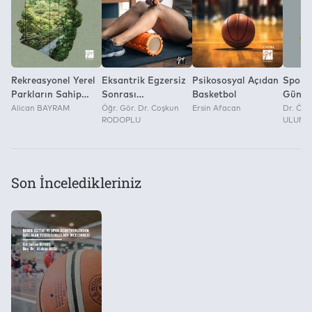
Rekreasyonel Yerel
Eksantrik Egzersiz
Psikososyal Açıdan
Spor 
Parkların Sahip
Sonrası
Basketbol
Günce
Olması Gereken
Alican BAYRAM
Toparlanmada
Öğr. Gör. Dr. Coşkun
Ersin Afacan
1
Dr. Öğr
RODOPLU
ULUN
Özelliklerin Uzman
Köpük Silindirin
Görüşlerine Göre
Rolü
Belirlenmesi:
Eskişehir İli Örneği
Son İnceledikleriniz