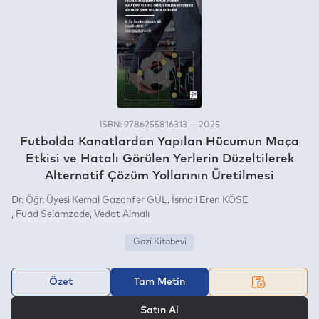
ISBN: 9786255816313 — 2025
Futbolda Kanatlardan Yapılan Hücumun Maça
Etkisi ve Hatalı Görülen Yerlerin Düzeltilerek
Alternatif Çözüm Yollarının Üretilmesi
Dr. Öğr. Üyesi Kemal Gazanfer GÜL
İsmail Eren KÖSE
Fuad Selamzade
Vedat Almalı
Gazi Kitabevi
Özet
Tam Metin
VEYA
Satın Al