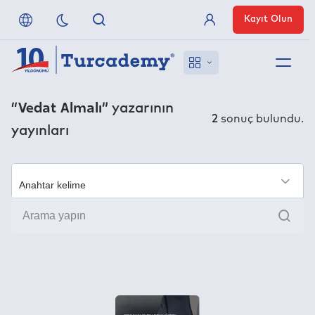
Kayıt Olun
Üye Girişi
Hakkımızda
“Vedat Almalı”
yazarının
2
sonuç bulundu.
yayınları
Referanslarımız
Uzaktan Erişim
×
Ara
Nasıl Erişirim
Anlaşmalı Yayınevleri
İletişim