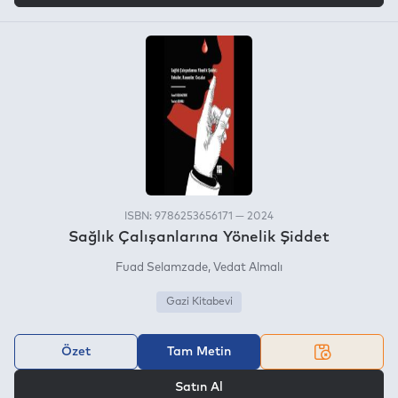
ISBN: 9786253656171 — 2024
Sağlık Çalışanlarına Yönelik Şiddet
Fuad Selamzade
Vedat Almalı
Gazi Kitabevi
Özet
Tam Metin
VEYA
Satın Al