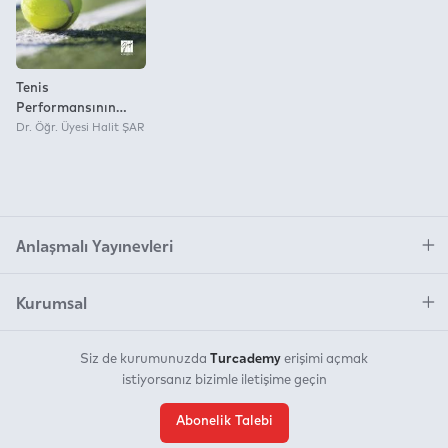
Tenis
Performansının
Bileşenleri:
Dr. Öğr. Üyesi Halit ŞAR
Antropometrik ve
Motorik Özellikler
Anlaşmalı Yayınevleri
Kurumsal
Turcademy
Siz de kurumunuzda
erişimi açmak
istiyorsanız bizimle iletişime geçin
Abonelik Talebi