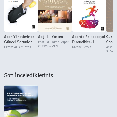
Yayınevi
Yok
Gazi Kitabevi
Spor Yönetiminde
Sağlıklı Yaşam
Sporda Psikososyal
Curren
Güncel Sorunlar
Prof. Dr. Hamdi Alper
Dinamikler- I
Sports
GÜNGÖRMÜŞ
Ekrem Ali Altuntaş
Kıvanç Semiz
Assoc. P
Safa C
Son İnceledikleriniz