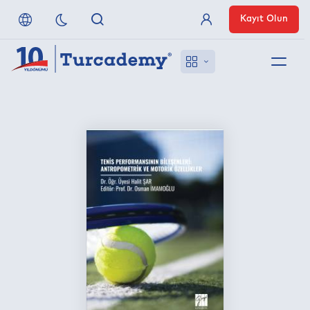
Kayıt Olun
Üye Girişi
Hakkımızda
Referanslarımız
Uzaktan Erişim
Nasıl Erişirim
Anlaşmalı Yayınevleri
İletişim