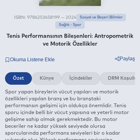
ISBN: 9786253658199 — 2024
Sosyal ve Beşeri Bilimler
Sağlık - Spor
Tenis Performansının Bileşenleri: Antropometrik
ve Motorik Özellikler
Paylaş
Twitter
Özet
Künye
İçindekiler
DRM Koşullar
Facebook
Spor yapan bireylerin vücut yapıları ve motorik
Linkedin
özellikleri yapılan branş ve bu branştaki
Whatsapp
performansın gelişimi için oldukça önemlidir. Tenis
Telegram
sporu içinde belli bir vücut yapısına ve yeterli motor
gelişime sahip olmak gerekmektedir. Bu motor
E-mail
beceriler ne kadar yüksek seviyede olursa
sporcularında performans seviyeleri bir o kadar