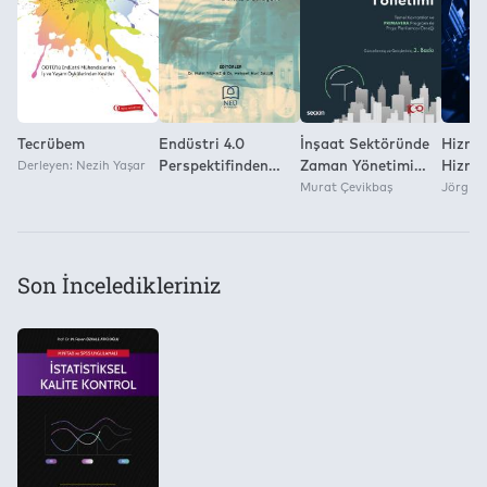
Yok
Tecrübem
Endüstri 4.0
İnşaat Sektöründe
Hizmet
Derleyen: Nezih Yaşar
Perspektifinden
Zaman Yönetimi
Hizme
İşletme
Temel Kavramlar ve
Murat Çevikbaş
Mühend
Jörg N
Fonksiyonları ve
Primavera
Kitabı
Dijital Dönüşüm
Programı İle Proje
Planlaması Örneği
Son İnceledikleriniz