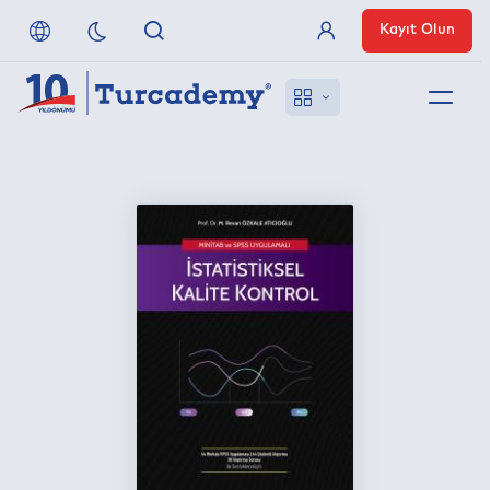
Kayıt Olun
Üye Girişi
Hakkımızda
Referanslarımız
Uzaktan Erişim
Nasıl Erişirim
Anlaşmalı Yayınevleri
İletişim