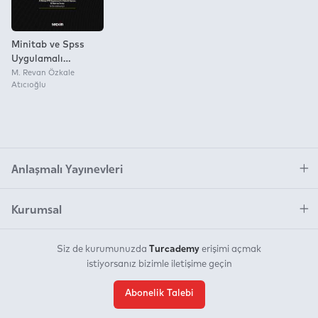
Minitab ve Spss
Uygulamalı
İstatistiksel Kalite
M. Revan Özkale
Atıcıoğlu
Kontrol
Anlaşmalı Yayınevleri
Kurumsal
Turcademy
Siz de kurumunuzda
erişimi açmak
istiyorsanız bizimle iletişime geçin
Abonelik Talebi