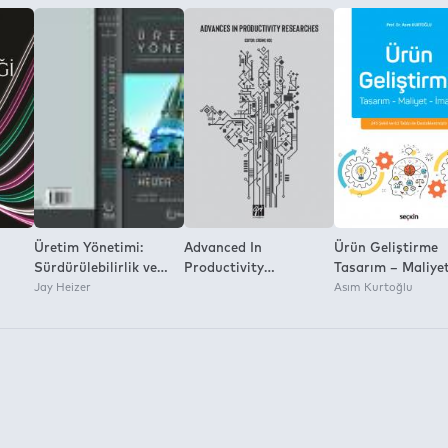
a İzni:
Üretim Yönetimi:
Advanced In
Ürün Geliştirme
Sürdürülebilirlik ve
Productivity
Tasarım – Maliye
Tedarik Zinciri
Jay Heizer
Researches
İmalat
Asım Kurtoğlu
Yönetimi