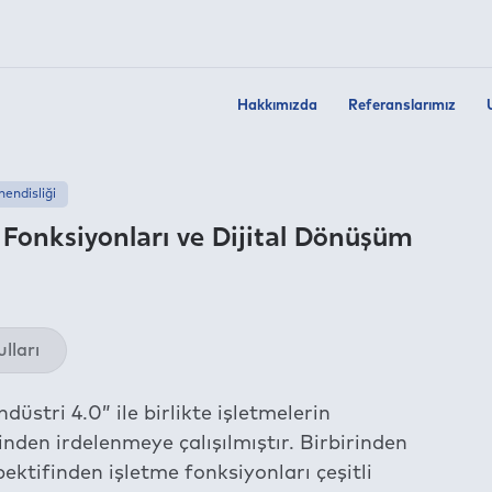
Hakkımızda
Referanslarımız
endisliği
 Fonksiyonları ve Dijital Dönüşüm
Twit
lları
Fac
Link
üstri 4.0” ile birlikte işletmelerin
Wha
nden irdelenmeye çalışılmıştır. Birbirinden
Tel
ektifinden işletme fonksiyonları çeşitli
E-m