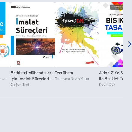
Endüstri Mühendisleri
Tecrübem
A'dan Z'Ye Solid
t –
İçin İmalat Süreçleri
Derleyen: Nezih Yaşar
ile Bisiklet Tasarımı 3D
Metal Döküm Süreçleri
Doğan Erol
Modelleme ¦ Akış
Kadir Gök
– Birleştirme Süreçleri
Analizi ¦ Kalıp T
– Talaşlı İmalat
Süreçleri