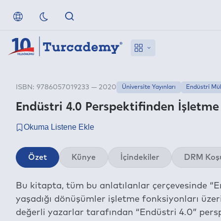
ISBN: 9786057019233 — 2020
Üniversite Yayınları
Endüstri Müh
Endüstri 4.0 Perspektifinden İşletme
Özet
Künye
İçindekiler
DRM Koşu
Bu kitapta, tüm bu anlatılanlar çerçevesinde “End
yaşadığı dönüşümler işletme fonksiyonları üzeri
değerli yazarlar tarafından “Endüstri 4.0” persp