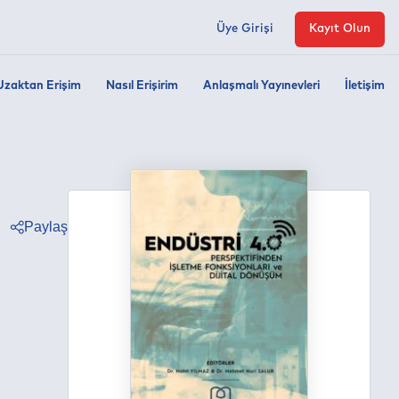
Üye Girişi
Kayıt Olun
Uzaktan Erişim
Nasıl Erişirim
Anlaşmalı Yayınevleri
İletişim
Paylaş
ter
ebook
edin
tsapp
egram
ail