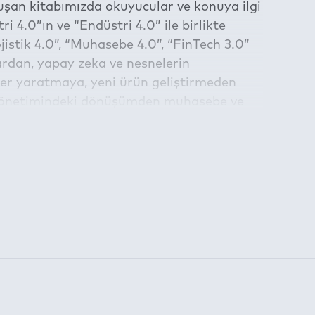
uşan kitabımızda okuyucular ve konuya ilgi
 4.0”ın ve “Endüstri 4.0” ile birlikte
istik 4.0”, “Muhasebe 4.0”, “FinTech 3.0”
lardan, yapay zeka ve nesnelerin
ğer yaratmaya, yeni ürün geliştirmeden
 yönetimindeki dönüşümden muhasebe ve
inden kaynak tüketim muhasebesine kadar
nden işletme fonksiyonlarının incelendiğini
am etmektedir.
ılmaz bir parçası haline gelen
la belirlenen süre için kullanılabilmektedir:
nüşümün işletmelerimizin ve işletme
hazırlanan bu kitap ortak bir çalışmanın,
 ortaya çıkmıştır.