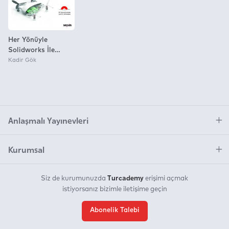
Her Yönüyle
Solidworks İle
Drone Tasarımı
Kadir Gök
Teorik Anlatım İle 12
Örnek Uygulama
Anlaşmalı Yayınevleri
Kurumsal
Turcademy
Siz de kurumunuzda
erişimi açmak
istiyorsanız bizimle iletişime geçin
Abonelik Talebi