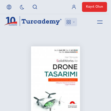
Kayıt Olun
Üye Girişi
Hakkımızda
Referanslarımız
Uzaktan Erişim
Nasıl Erişirim
Anlaşmalı Yayınevleri
İletişim