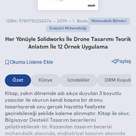
ISBN: 9789750254574 — 2019 — 1. Baskı
Mühendislik Bilimleri
Endüstri Mühendisliği
Her Yönüyle Solidworks İle Drone Tasarımı Teorik
Anlatım İle 12 Örnek Uygulama
Paylaş
Twitter
Özet
Künye
İçindekiler
DRM Koşullar
Facebook
Kitap, yakın dönemde adı sıkça duyulan 3 boyutlu
Linkedin
yazıcılar ile okurun kendi başına bir dronu
Whatsapp
tasarlayarak onu gerçek hayatta faaliyete
Telegram
geçirebileceği şekilde kaleme alınmıştır. Kitap ile okur,
Bilgisayar Destekli Tasarım becerilerini
E-mail
geliştirebilecek-tir. Kazanılan tasarım becerisi
mühendislik alanında, endüstriyel tasarım alanında