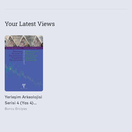
Heykeltraşlık
Archaeologica Della
Eserleri
Citta E Delle
Necropoli
Your Latest Views
Yerleşim Arkeolojisi
Serisi 4 (Yas 4)
Arkeoloji'de
Burcu Erciyas
Bölgesel Çalışmalar
Sempozyum
Bildirileri /