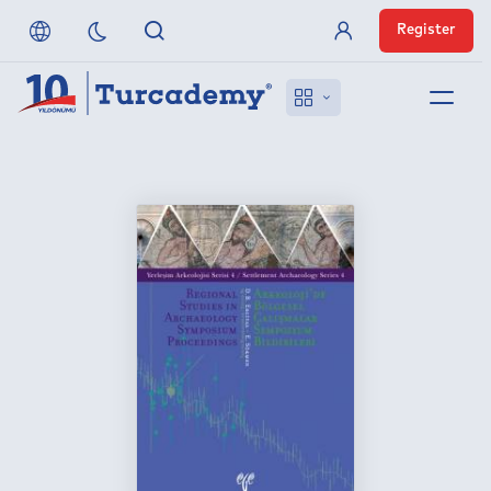
Register
Member Login
About us
References
Off-Campus Access
FAQ
Publishers
Contact