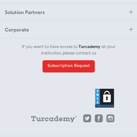
Regional Studies İn
Archaeology
Solution Partners
Symposium
Proceedings
Corporate
Turcademy
If you want to have access to
at your
institution, please contact us
Subscription Request