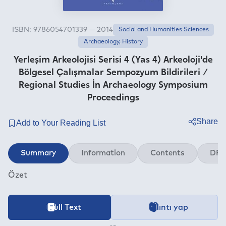
ISBN: 9786054701339 — 2014
Social and Humanities Sciences
Archaeology, History
Yerleşim Arkeolojisi Serisi 4 (Yas 4) Arkeoloji'de
Bölgesel Çalışmalar Sempozyum Bildirileri /
Regional Studies İn Archaeology Symposium
Proceedings
Share
Twitter
Summary
Information
Contents
DRM
Facebook
Özet
Linkedin
Whatsapp
Telegram
İçeriğe ait içindekiler bölümünün aktarımı devam etmekt
Full Text
Alıntı yap
This book is available for the period specified under the foll
Categories
E-mail
Social and Humanities Sciences