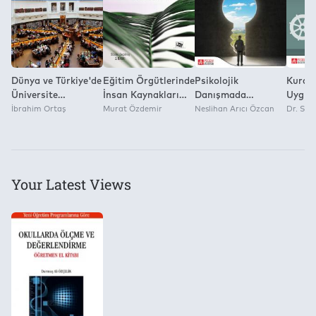
Dünya ve Türkiye'de
Eğitim Örgütlerinde
Psikolojik
Kuram
Üniversite
İnsan Kaynakları
Danışmada
Uygul
Olgusuna
İbrahim Ortaş
Yönetimi
Murat Özdemir
Kuramsal Anlayış:
Neslihan Arıcı Özcan
Okurya
Dr. So
Yaklaşımlar
Bilgi, Tutum,
Davranışsal Beceri
Your Latest Views