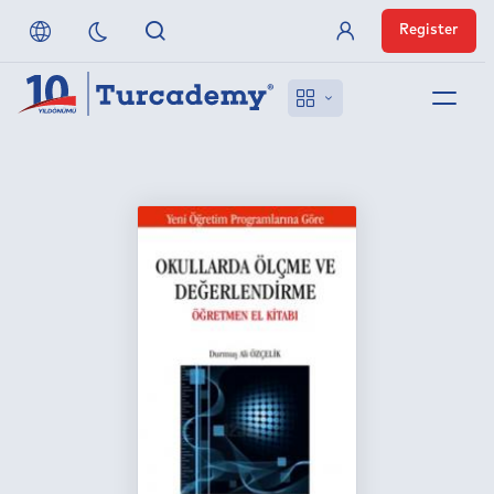
Register
Member Login
About us
References
Off-Campus Access
FAQ
Publishers
Contact