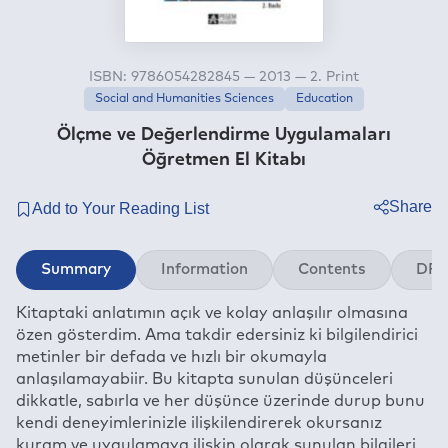
ISBN: 9786054282845 — 2013 — 2. Print
Social and Humanities Sciences
Education
Ölçme ve Değerlendirme Uygulamaları
Öğretmen El Kitabı
Share
Twitter
Summary
Information
Contents
DRM
Facebook
Kitaptaki anlatımın açık ve kolay anlaşılır olmasına
Linkedin
özen gösterdim. Ama takdir edersiniz ki bilgilendirici
Whatsapp
metinler bir defada ve hızlı bir okumayla
Telegram
anlaşılamayabiir. Bu kitapta sunulan düşünceleri
dikkatle, sabırla ve her düşünce üzerinde durup bunu
E-mail
kendi deneyimlerinizle ilişkilendirerek okursanız
kuram ve uygulamaya ilişkin olarak sunulan bilgileri