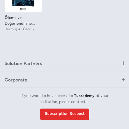
Ölçme ve
Değerlendirme
Uygulamaları
Durmuş Ali Özçelik
Öğretmen El Kitabı
Solution Partners
Corporate
Turcademy
If you want to have access to
at your
institution, please contact us
Subscription Request