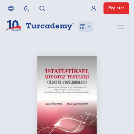
Register
Member Login
About us
References
Off-Campus Access
FAQ
Publishers
Contact