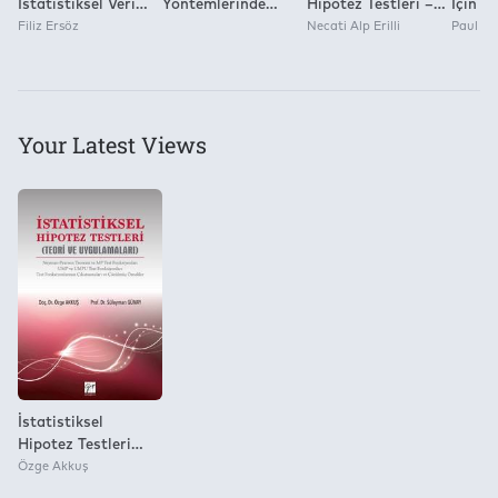
İstatistiksel Veri
Yöntemlerinde
Hipotez Testleri –
İçin İs
Analizi İstatistik –
Filiz Ersöz
Güncel
İstatistiksel Tahmin
Necati Alp Erilli
Basım
Paul N
Uygulama –
Konular:Teori ve
Teorisi Regresyon
Parametrik ve
Uygulama
ve Korelasyon
Parametrik
Analizi
Olmayan Testler
Your Latest Views
İstatistiksel
Hipotez Testleri
(Teori Ve
Özge Akkuş
Uygulamaları)