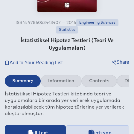
ISBN: 9786053443407 — 2016
Engineering Sciences
Statistics
İstatistiksel Hipotez Testleri (Teori Ve
Uygulamaları)
Share
Twitter
Summary
Information
Contents
DRM
Facebook
İstatistiksel Hipotez Testleri kitabında teori ve
Linkedin
uygulamalara bir arada yer verilerek uygulamada
Whatsapp
karşılaşılabilecek tüm hipotez türlerine yer verilerek
Telegram
oluşturulmuştur.
E-mail
İçeriğe ait içindekiler bölümünün aktarımı devam etmekt
Full Text
Alıntı yap