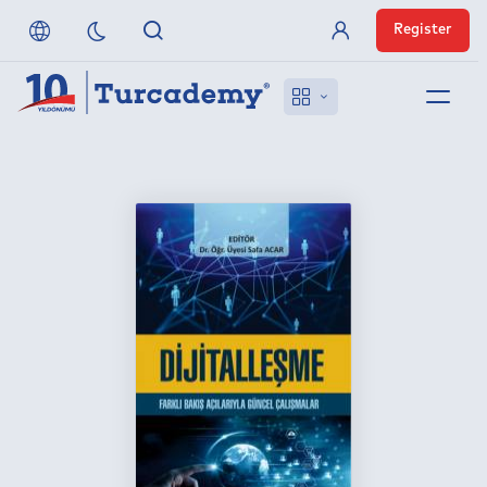
Register
Member Login
About us
References
Off-Campus Access
FAQ
Publishers
Contact