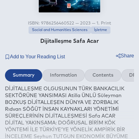
ISBN: 9786256460522 — 2023 — 1. Print
Social and Humanities Sciences
İşletme
Dijitalleşme Safa Acar
Share
Twitter
Summary
Information
Contents
DRM
Facebook
DİJİTALLEŞME OLGUSUNUN TÜRK BANKACILIK
Linkedin
SEKTÖRÜNE YANSIMASI Atilla ÜNLÜ Süleyman
Whatsapp
BOZKUŞ DİJİTALLEŞEN DÜNYA VE ZORBALIK
Telegram
Rıdvan SÖĞÜT İNSAN KAYNAKLARI YÖNETİMİ
SÜREÇLERİNİN DİJİTALLEŞMESİ Safa ACAR
E-mail
DİJİTAL YAKINSAMA: DOĞRUSAL BİRİM KÖK
YÖNTEMİ İLE TÜRKİYE’YE YÖNELİK AMPİRİK BİR
İNCELEME Seyhun TUTGUN EKONOMİK BÜYÜME