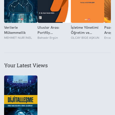
Verilerle
Uluslar Arası
İşletme Yönetimi
Pazar
Mükemmellik
Portföy
Öğretim ve
Araştı
MEHMET NURİ İNEL
Çeşitlendirmesi
Bahadır Ergün
Eğitiminde Örnek
OLCAY BİGE AŞKUN
Metodo
Ercan 
Olaylar İle Yazınsal
Yakla
Kurguları
Your Latest Views