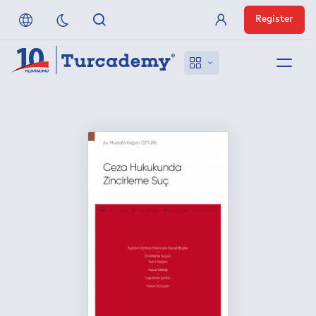
Register
Member Login
About us
References
Off-Campus Access
FAQ
Publishers
Contact