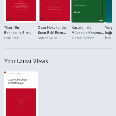
açıklanmıştır.
Ticari Sır,
Ceza Hukukunda
Kaçakçılıkla
Yargıt
Bankacılık Sırrı
Suça Etki Eden
Mücadele Kanunu
Işığın
veya Müşteri Sırrı
Okan Özen
Nedenler – Ceza
Atacan Köksal
Şerhi
Erdener Yurtcan
Suçu
İdris D
Niteliğindeki Bilgi
Hukuku
veya Belgelerin
Monografileri –
Açıklanması Suçu
(Tck M. 239) – Ceza
Your Latest Views
Hukuku
Monografileri –