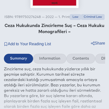
ISBN: 9789750276248 — 2022 — 1. Print
Law
Criminal Law
Ceza Hukukunda Zincirleme Suç – Ceza Hukuku
Monografileri –
Share
Twitter
Summary
Information
Contents
DRM
Facebook
Zincirleme suç, ceza hukukunda yüzlerce yıllık bir
Linkedin
geçmişe sahiptir. Kurumun tarihsel süreçte
Whatsapp
cezalardaki katılığı yumuşatmak amacıyla ortaya
Telegram
atıldığı ileri sürülmüştür. Bazı yazarlar, bu kurumun
gereksiz ve hatta zararlı olduğunu ileri sürmektedir.
E-mail
Bu yazarlara göre, bir suç işleme kararı altında,
planlayarak birden fazla suç işleyen fail, rastlantısal
olarak birden fazla suç işleyen faile göre daha az