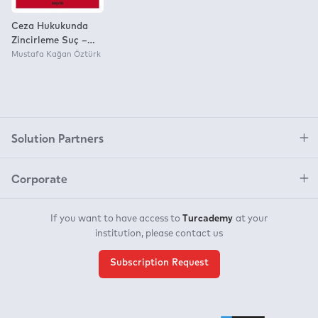
Ceza Hukukunda
Zincirleme Suç –
Ceza Hukuku
Mustafa Kağan Öztürk
Monografileri –
Solution Partners
Corporate
Turcademy
If you want to have access to
at your
institution, please contact us
Subscription Request