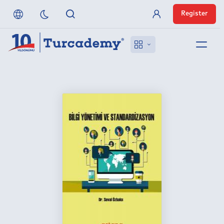
Register
Member Login
About us
References
Off-Campus Access
FAQ
Publishers
Contact