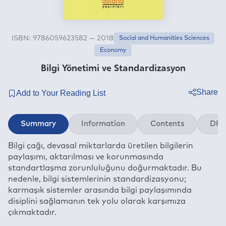
ISBN: 9786059623582 — 2018
Social and Humanities Sciences
Economy
Bilgi Yönetimi ve Standardizasyon
Share
Twitter
Summary
Information
Contents
DRM
Facebook
Bilgi çağı, devasal miktarlarda üretilen bilgilerin
Linkedin
paylaşımı, aktarılması ve korunmasında
Whatsapp
standartlaşma zorunluluğunu doğurmaktadır. Bu
Telegram
nedenle, bilgi sistemlerinin standardizasyonu;
karmaşık sistemler arasında bilgi paylaşımında
E-mail
disiplini sağlamanın tek yolu olarak karşımıza
çıkmaktadır.