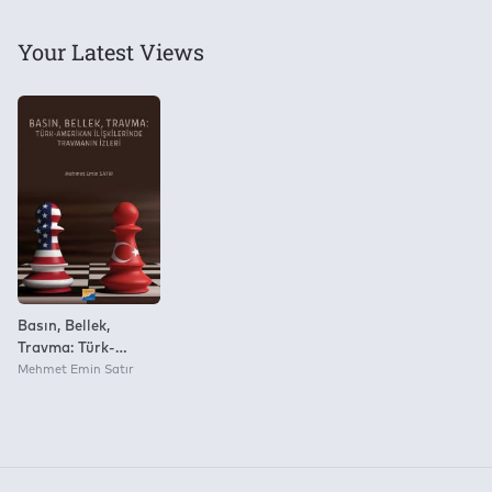
Your Latest Views
Basın, Bellek,
Travma: Türk‐
Amerikan
Mehmet Emin Satır
İlişkilerinde
Travmanın İzleri