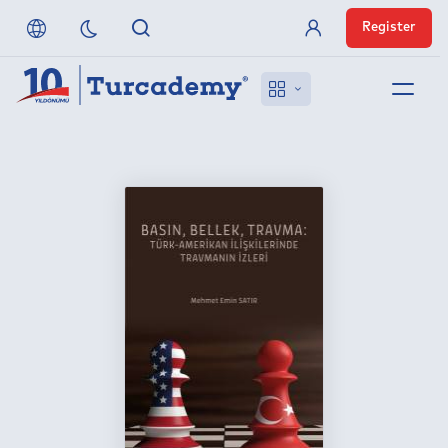
Register
Member Login
About us
References
Off-Campus Access
FAQ
Publishers
Contact