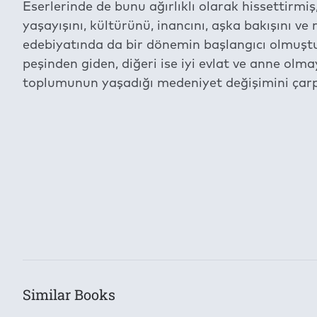
Eserlerinde de bunu ağırlıklı olarak hissettirm
yaşayışını, kültürünü, inancını, aşka bakışını ve
edebiyatında da bir dönemin başlangıcı olmuştur.
peşinden giden, diğeri ise iyi evlat ve anne olma
toplumunun yaşadığı medeniyet değişimini çarpı
İçeriğe ait içindekiler bölümünün aktarımı dev
This book is available for the period specified under the
Categories
Cultural Publications
Permission to Print:
Subject
None
Novel
Cut/Copy/Paste:
Authors
None
Halide Nusret Zorlutuna
Similar Books
Total Number of Devices That Can Be Used:
Publishers
2