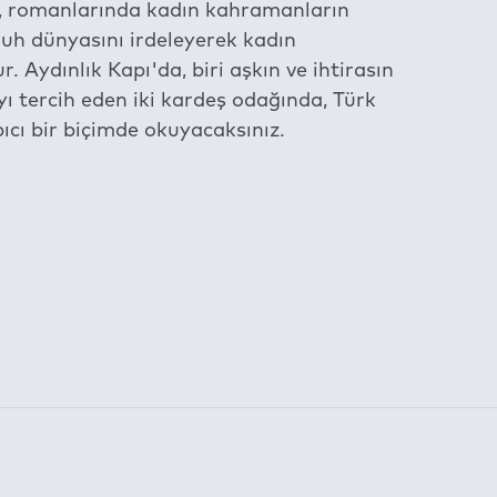
iş, romanlarında kadın kahramanların
 ruh dünyasını irdeleyerek kadın
 Aydınlık Kapı'da, biri aşkın ve ihtirasın
yı tercih eden iki kardeş odağında, Türk
cı bir biçimde okuyacaksınız.
am etmektedir.
 following
Digital Rights Management (DRM)
Terms: