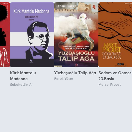
nvironment:
Kürk Mantolu
Yüzbaşıoğlu Talip Ağa
Sodom ve Gomor
Madonna
Faruk Yücer
20.Baskı
Sabahattin Ali
Marcel Proust