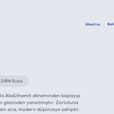
About us
Ref
Twit
DRM Rules
Fac
Link
yla Abdülhamit döneminden başlayıp
Wha
ın gözünden yansıtmıştır. Zorlutuna
Tel
anı sıra, modern düşünceye sahiptir.
E-m