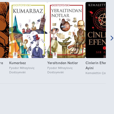
ra
Kumarbaz
Yeraltından Notlar
Cinlerin Efendisi 
Fyodor Mihayloviç
Fyodor Mihayloviç
Ayini
Dostoyevski
Dostoyevski
Kemalettin Çalık