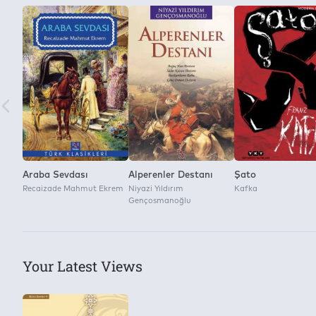
Panama Yayıncılık
Permission to Save Book File as and Reproduce in Digital E
None
Araba Sevdası
Alperenler Destanı
Şato
Recaizade Mahmut Ekrem
Niyazi Yıldırım
Kafka
Gençosmanoğlu
Your Latest Views