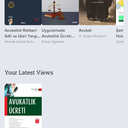
Avukatlık Rehberi
Uygulamada
Avukat
Şemati
Adli ve İdari Yargı
Avukatlık Ücreti
H. Argun Bozkurt
Hukuk
Alanında Avukatlar
Ahmet Cemal Ruhi
Uygulamadan
Erhan Egemen
Cenk Ak
İçin Ansiklopedik
Örnekler, Bilirkişi
Rehber
Raporları, Yargıtay
Kararları
Your Latest Views