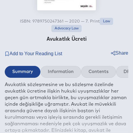
ISBN: 9789750247361 — 2020 — 7. Print
Law
Advocacy Law
Avukatlık Ücreti
Share
Twitter
Summary
Information
Contents
DRM
Facebook
Avukatlık sözleşmesine ve bu sözleşme özelinde
Linkedin
avukatlık ücretine ilişkin hukuki uyuşmazlıklar her
Whatsapp
geçen gün artmakla birlikte, bu uyuşmazlıklar zaman
Telegram
içinde değişikliğe uğramıştır. Avukat ile müvekkili
arasında güvene dayalı ilişkinin baştan iyi
E-mail
kurulmaması veya işleyiş sırasında gerekli iletişimin
sağlanmaması nedeniyle pek çok uyuşmazlık ve dava
ortaya çıkmaktadır. Elinizdeki kitap, avukat ile