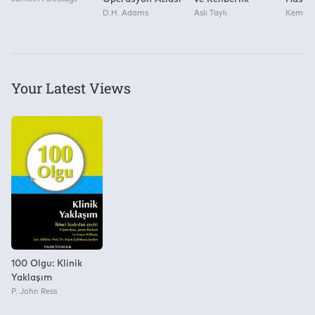
D.H. Adams
Aslı Taylı
Kontro
Kemal 
Your Latest Views
100 Olgu: Klinik
Yaklaşım
P. John Ress