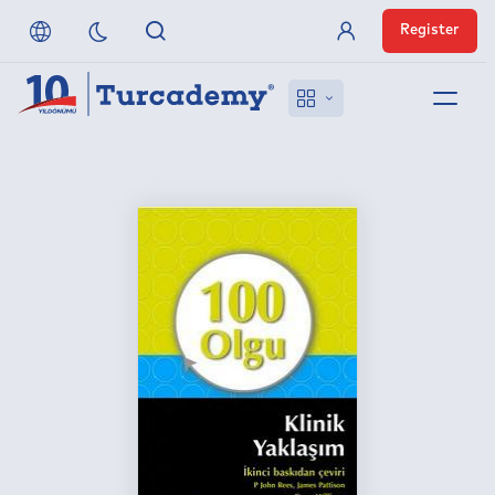
Register
Member Login
About us
References
Off-Campus Access
FAQ
Publishers
Contact