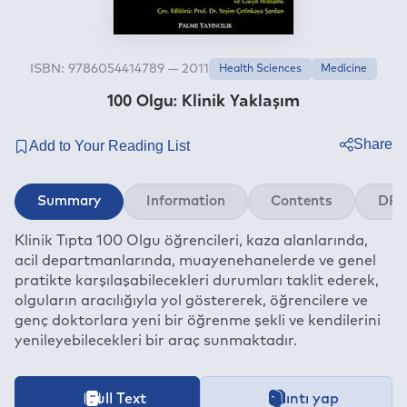
ISBN: 9786054414789 — 2011
Health Sciences
Medicine
100 Olgu: Klinik Yaklaşım
Share
Twitter
Summary
Information
Contents
DRM
Facebook
Klinik Tıpta 100 Olgu öğrencileri, kaza alanlarında,
Linkedin
acil departmanlarında, muayenehanelerde ve genel
Whatsapp
pratikte karşılaşabilecekleri durumları taklit ederek,
Telegram
olguların aracılığıyla yol göstererek, öğrencilere ve
genç doktorlara yeni bir öğrenme şekli ve kendilerini
E-mail
yenileyebilecekleri bir araç sunmaktadır.
İçeriğe ait içindekiler bölümünün aktarımı devam etmekt
Full Text
Alıntı yap
This book is available for the period specified under the foll