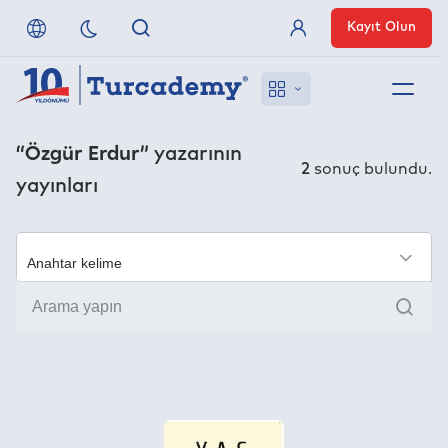
Kayıt Olun
Üye Girişi
Hakkımızda
“Özgür Erdur”
yazarının
2
sonuç bulundu.
yayınları
Referanslarımız
Uzaktan Erişim
×
Ara
Nasıl Erişirim
Anlaşmalı Yayınevleri
İletişim