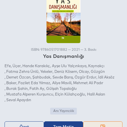
ISBN: 9786051701882 — 2021 — 3. Baskı
Yas Danışmanlığı
Efe
Üçer
Hande Karakılıç
Ayşe Ulu Yalçınkaya
Kaynakçı
Fatma Zehra Ünlü
Yekeler
Deniz Kösem
Olcay
Güzgün
Demet Özcan
Şahbudak
Sevde Barış
Özgür Erdur
İdil Aksöz
Baker
Fazilet Eda Yılmaz
Aliye Mavili
Mehmet Ali Padır
Burak Şahin
Fatih Ay
Gülşah Topaloğlu
Mustafa Alperen Kurşuncu
Elçin Külahçıoğlu
Halil Aslan
Seval Apaydın
Anı Yayıncılık
Özet
Tam Metin