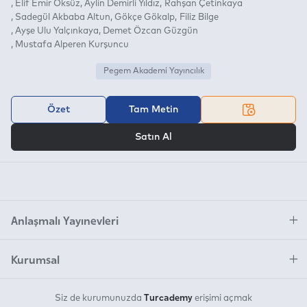
Elif Emir Öksüz
Aylin Demirli Yıldız
Rahşan Çetinkaya
Sadegül Akbaba Altun
Gökçe Gökalp
Filiz Bilge
Ayşe Ulu Yalçınkaya
Demet Özcan Güzgün
Mustafa Alperen Kurşuncu
Pegem Akademi Yayıncılık
Özet
Tam Metin
VEYA
Satın Al
Anlaşmalı Yayınevleri
Kurumsal
Turcademy
Siz de kurumunuzda
erişimi açmak