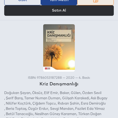
VEYA
Satın Al
ISBN: 9786053187288 — 2020 — 4. Baskı
Kriz Danışmanlığı
Doğukan Şayan
Öksüz
Elif Emir
Baker
Gülen
Özden Sevil
Şerif Barış
Tamer Numan Duman
Gülşah Karakedi
Aslı Bugay
Nilüfer Koçtürk
Çiğdem Topcu
Rıdvan Şahin
Esra Demiroğlu
Beria Toptaş
Özgür Erdur
Sevgi Mandan
Fazilet Eda Yılmaz
Betül Tanacıoğlu
Neslihan Güney Karaman
Türkan Doğan