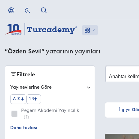
“Özden Sevil”
yazarının yayınları
Filtrele
Yayınevlerine Göre
A-Z
1-9
İlgiye Gö
Pegem Akademi Yayıncılık
(1)