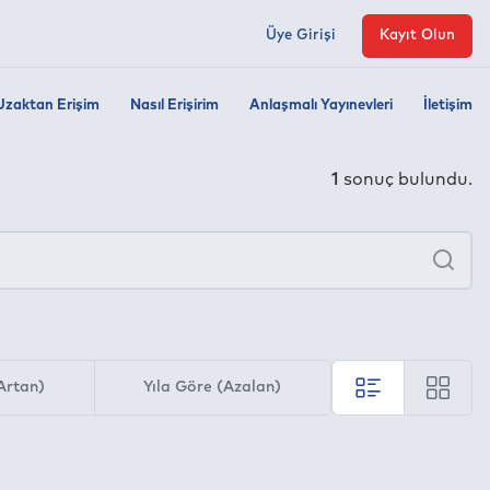
Üye Girişi
Kayıt Olun
Uzaktan Erişim
Nasıl Erişirim
Anlaşmalı Yayınevleri
İletişim
1
sonuç bulundu.
×
Ara
Artan)
Yıla Göre (Azalan)