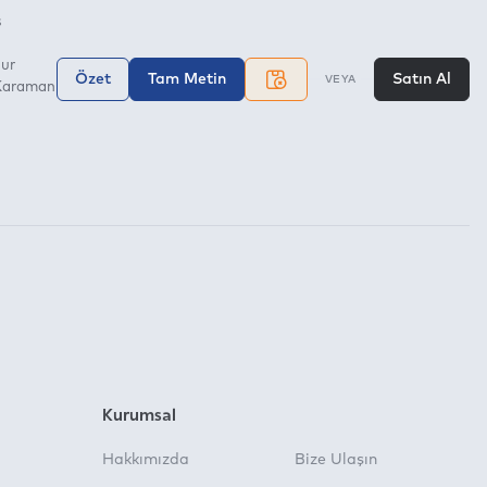
ş
ur
Özet
Tam Metin
Satın Al
VEYA
 Karaman
Kurumsal
Hakkımızda
Bize Ulaşın