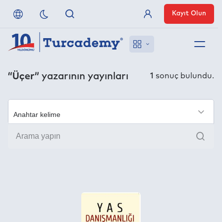
Kayıt Olun
Üye Girişi
Hakkımızda
“Üçer”
yazarının yayınları
1
sonuç bulundu.
Referanslarımız
Uzaktan Erişim
×
Ara
Nasıl Erişirim
Anlaşmalı Yayınevleri
İletişim