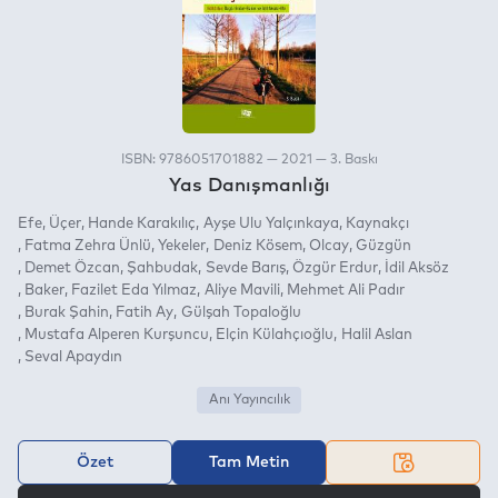
ISBN: 9786051701882 — 2021 — 3. Baskı
Yas Danışmanlığı
Efe
Üçer
Hande Karakılıç
Ayşe Ulu Yalçınkaya
Kaynakçı
Fatma Zehra Ünlü
Yekeler
Deniz Kösem
Olcay
Güzgün
Demet Özcan
Şahbudak
Sevde Barış
Özgür Erdur
İdil Aksöz
Baker
Fazilet Eda Yılmaz
Aliye Mavili
Mehmet Ali Padır
Burak Şahin
Fatih Ay
Gülşah Topaloğlu
Mustafa Alperen Kurşuncu
Elçin Külahçıoğlu
Halil Aslan
Seval Apaydın
Anı Yayıncılık
Özet
Tam Metin
VEYA