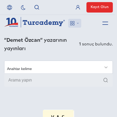
Kayıt Olun
Üye Girişi
Hakkımızda
“Demet Özcan”
yazarının
1
sonuç bulundu.
yayınları
Referanslarımız
Uzaktan Erişim
×
Ara
Nasıl Erişirim
Anlaşmalı Yayınevleri
İletişim