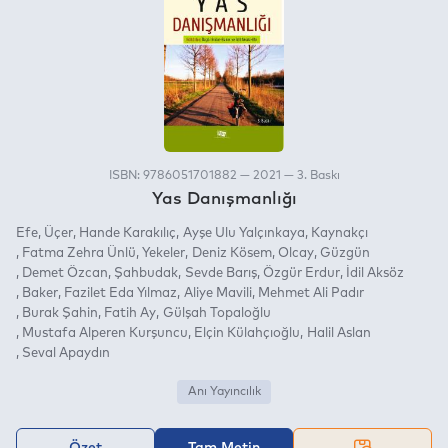
ISBN: 9786051701882 — 2021 — 3. Baskı
Yas Danışmanlığı
Efe
Üçer
Hande Karakılıç
Ayşe Ulu Yalçınkaya
Kaynakçı
Fatma Zehra Ünlü
Yekeler
Deniz Kösem
Olcay
Güzgün
Demet Özcan
Şahbudak
Sevde Barış
Özgür Erdur
İdil Aksöz
Baker
Fazilet Eda Yılmaz
Aliye Mavili
Mehmet Ali Padır
Burak Şahin
Fatih Ay
Gülşah Topaloğlu
Mustafa Alperen Kurşuncu
Elçin Külahçıoğlu
Halil Aslan
Seval Apaydın
Anı Yayıncılık
Özet
Tam Metin