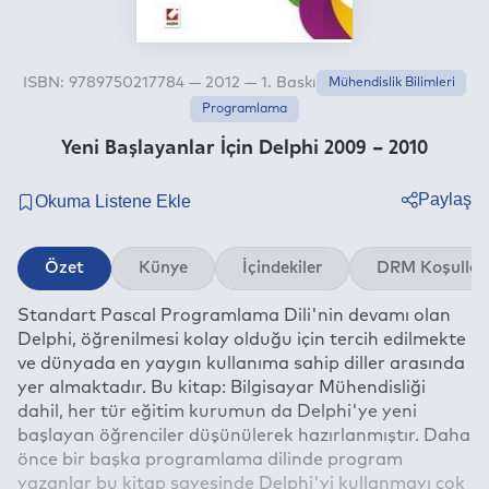
ISBN: 9789750217784 — 2012 — 1. Baskı
Mühendislik Bilimleri
Programlama
Yeni Başlayanlar İçin Delphi 2009 – 2010
Paylaş
Twitter
Özet
Künye
İçindekiler
DRM Koşullar
Facebook
Standart Pascal Programlama Dili'nin devamı olan
Linkedin
Delphi, öğrenilmesi kolay olduğu için tercih edilmekte
Whatsapp
ve dünyada en yaygın kullanıma sahip diller arasında
Telegram
yer almaktadır. Bu kitap: Bilgisayar Mühendisliği
dahil, her tür eğitim kurumun da Delphi'ye yeni
E-mail
başlayan öğrenciler düşünülerek hazırlanmıştır. Daha
önce bir başka programlama dilinde program
yazanlar bu kitap sayesinde Delphi'yi kullanmayı çok