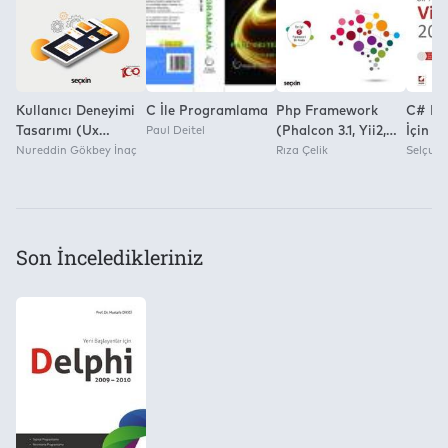
Kullanıcı Deneyimi
C İle Programlama
Php Framework
C# Pr
Tasarımı (Ux
Paul Deitel
(Phalcon 3.1, Yii2,
İçin V
Tasarımı) Nasıl
Nureddin Gökbey İnaç
Fuelphp 1.8,
Rıza Çelik
2012 
Selçuk
Yapılmalı ve Nasıl
Symfony3.1, Laravel
Wind
Sürdürülmeli?
5.3)
Progr
Asp. N
Son İnceledikleriniz