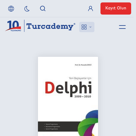
Kayıt Olun
Üye Girişi
Hakkımızda
Referanslarımız
Uzaktan Erişim
Nasıl Erişirim
Anlaşmalı Yayınevleri
İletişim