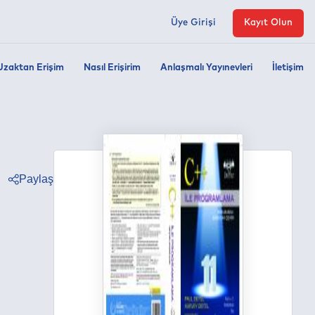
Üye Girişi
Kayıt Olun
Uzaktan Erişim
Nasıl Erişirim
Anlaşmalı Yayınevleri
İletişim
Paylaş
ter
ebook
edin
tsapp
egram
ail