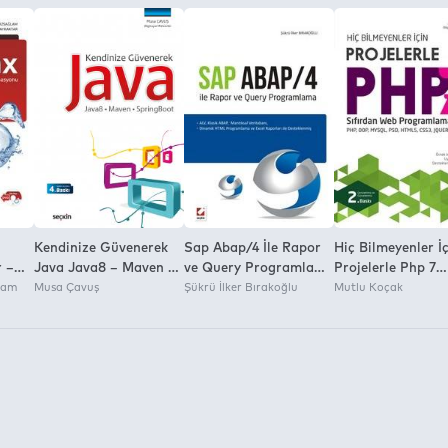
)
Kendinize Güvenerek
Sap Abap/4 İle Rapor
Hiç Bilmeyenler İ
r –
Java Java8 – Maven –
ve Query Programlama
Projelerle Php 7
yonu
lam
Springboot
Musa Çavuş
Alv, Klasik Abap,
Şükrü İlker Bırakoğlu
Sıfırdan Web
Mutlu Koçak
Mantiksal Veritabani,
Programlama Php
Dinamik Html
Oop, Mysql, Psd,
Programlama ve Excel
Html5, Css3, Jqu
Raporları İle
Desteklenmiş