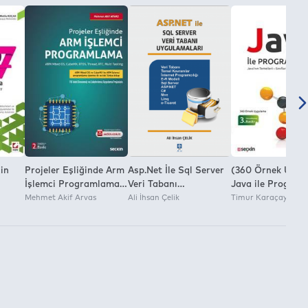
çin
Projeler Eşliğinde Arm
Asp.Net İle Sql Server
(360 Örnek Uygu
İşlemci Programlama
Veri Tabanı
Java ile Progra
Arm Mbed Os, Rtos,
Mehmet Akif Arvas
Uygulamaları Ali İhsan
Ali İhsan Çelik
Java'nın Temeller
Timur Karaçay
,
Thread, Rtc, Multi
Çelik
Sınıflar ve Nesne
Tasking
Java Apı
ery