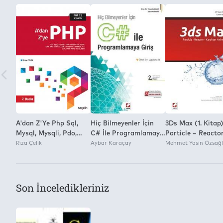
A'dan Z'Ye Php Sql,
Hiç Bilmeyenler İçin
3Ds Max (1. Kitap
Mysql, Mysqli, Pdo,
C# İle Programlamaya
Particle – Reacto
Mongodb 3.4, Sqlite,
Rıza Çelik
Giriş Örnek 314
Aybar Karaçay
Karakter Animas
Mehmet Yasin Özsağ
Ajax, Xml, Soap, Gd,
Uygulma İle
Oop, Codeigniter 3,
Laravel 5.3, Curl, Imap,
Pop3, Regex, Rest
Son İnceledikleriniz