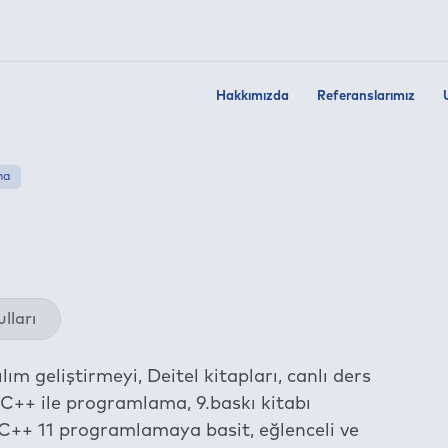
Hakkımızda
Referanslarımız
ma
Twit
lları
Fac
Link
ım geliştirmeyi, Deitel kitapları, canlı ders
Wha
. C++ ile programlama, 9.baskı kitabı
Tel
 C++ 11 programlamaya basit, eğlenceli ve
E-m