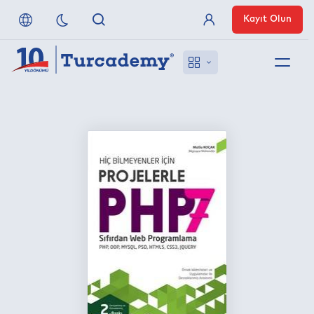
Kayıt Olun
Üye Girişi
Hakkımızda
Referanslarımız
Uzaktan Erişim
Nasıl Erişirim
Anlaşmalı Yayınevleri
İletişim