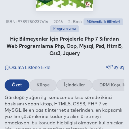
ISBN: 9789750237416 — 2016 — 2. Baskı
Mühendislik Bilimleri
Programlama
Hiç Bilmeyenler İçin Projelerle Php 7 Sıfırdan
Web Programlama Php, Oop, Mysql, Psd, Html5,
Css3, Jquery
Paylaş
Twitter
Özet
Künye
İçindekiler
DRM Koşullar
Facebook
Gördüğü yoğun ilgi sonucunda kısa sürede ikinci
Linkedin
baskısını yapan kitap, HTML5, CSS3, PHP 7 ve
Whatsapp
MySQL ile en basit internet sitelerinden, en kapsamlı
Telegram
yazılım çözümlerine kadar yazılım üretmeyi
amaçlayan, bu konuda hiç bilgisi olmayan kullanıcılar
E-mail