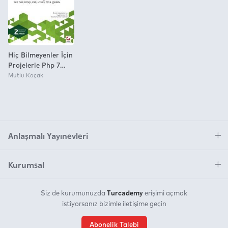
Hiç Bilmeyenler İçin
Projelerle Php 7
Sıfırdan Web
Mutlu Koçak
Programlama Php,
Oop, Mysql, Psd,
Html5, Css3, Jquery
Anlaşmalı Yayınevleri
Kurumsal
Turcademy
Siz de kurumunuzda
erişimi açmak
istiyorsanız bizimle iletişime geçin
Abonelik Talebi