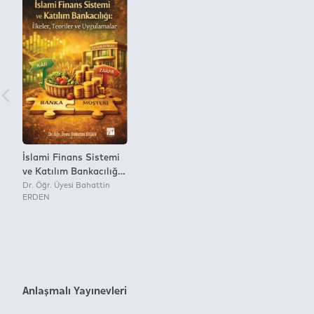
İslami Finans Sistemi
ve Katılım Bankacılığı:
İlkeler, Teoriler ve
Dr. Öğr. Üyesi Bahattin
ERDEN
Uygulamalar
Anlaşmalı Yayınevleri