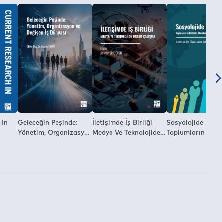
 In
Geleceğin Peşinde:
İletişimde İş Birliği
Sosyolojide İşbirl
Yönetim, Organizasyon
Medya Ve Teknolojide
Toplumların Birli
ve Değişen İş Dünyası
Ortak Çalışma
Hareket Etme
Dinamikleri