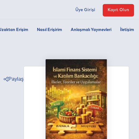
Üye Girişi
Kayıt Olun
Uzaktan Erişim
Nasıl Erişirim
Anlaşmalı Yayınevleri
İletişim
Paylaş
ter
ebook
edin
tsapp
egram
ail