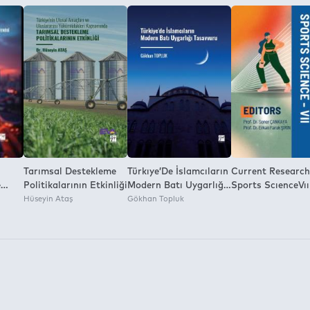
a İzni:
Tarımsal Destekleme
Türkıye’De İslamcıların
Current Research
e
Politikalarının Etkinliği
Modern Batı Uygarlığı
Sports ScıenceVıı
Hüseyin Ataş
Tasavvuru
Gökhan Topluk