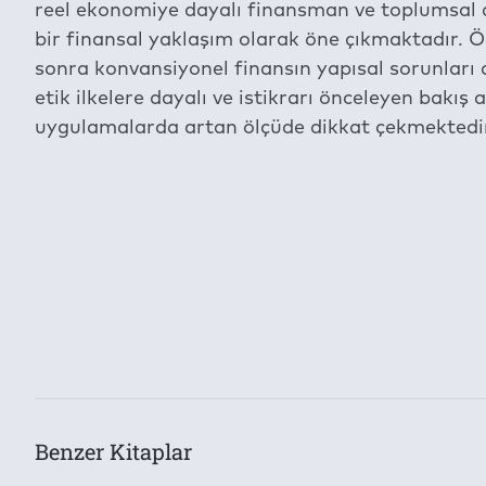
reel ekonomiye dayalı finansman ve toplumsal ad
bir finansal yaklaşım olarak öne çıkmaktadır. Ö
sonra konvansiyonel finansın yapısal sorunları 
etik ilkelere dayalı ve istikrarı önceleyen bakış 
uygulamalarda artan ölçüde dikkat çekmektedi
İçeriğe ait içindekiler bölümünün aktarımı dev
Bu kitap aşağıdaki
Dijital Hak Yönetimi (DRM)
Koşullarıy
Kategori
Sosyal ve Beşeri Bilimler
Yazıcıdan Çıktı Alma İzni:
Konu
Yok
Akademik Kitap
Kes/Kopyala/Yapıştır:
Yazarlar
Yok
Dr. Öğr. Üyesi Bahattin ERDEN
Benzer Kitaplar
Toplam Kullanılabilecek Cihaz Adedi:
Yayınevi
2