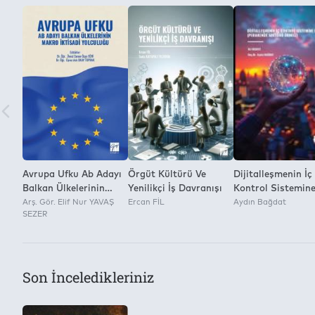
Gazi Kitabevi
Kitap Dosyasını Farklı Kaydetme ve Dijital Ortamda Çoğaltm
Yok
Avrupa Ufku Ab Adayı
Örgüt Kültürü Ve
Dijitalleşmenin İç
Balkan Ülkelerinin
Yenilikçi İş Davranışı
Kontrol Sistemin
Makro İktisadi
Arş. Gör. Elif Nur YAVAŞ
Ercan FİL
Etkisi
Aydın Bağdat
SEZER
Yolculuğu
Son İnceledikleriniz