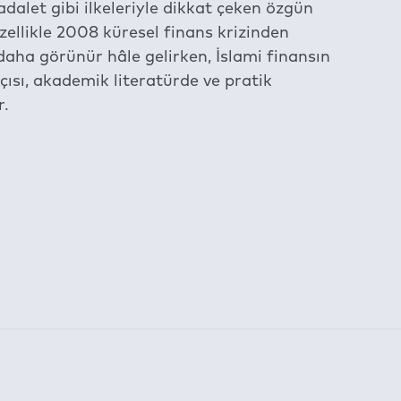
alet gibi ilkeleriyle dikkat çeken özgün
zellikle 2008 küresel finans krizinden
daha görünür hâle gelirken, İslami finansın
açısı, akademik literatürde ve pratik
r.
am etmektedir.
la belirlenen süre için kullanılabilmektedir: