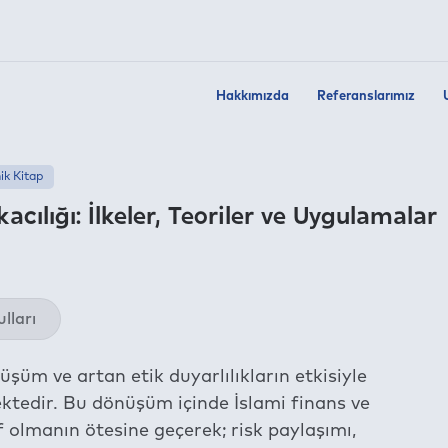
Hakkımızda
Referanslarımız
k Kitap
cılığı: İlkeler, Teoriler ve Uygulamalar
Twit
lları
Fac
Link
üşüm ve artan etik duyarlılıkların etkisiyle
Wha
ktedir. Bu dönüşüm içinde İslami finans ve
Tel
if olmanın ötesine geçerek; risk paylaşımı,
E-m