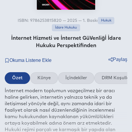
ISBN: 9786253815820 — 2025 — 1. Baskı
Hukuk
İdare Hukuku
İnternet Hizmeti ve İnternet GüVenliğİ İdare
Hukuku Perspektifinden
Paylaş
Twitter
Özet
Künye
İçindekiler
DRM Koşullar
Facebook
İnternet modern toplumun vazgeçilmez bir aracı
Linkedin
haline gelirken, internetin yalnızca teknik ya da
Whatsapp
iletişimsel yönüyle değil, aynı zamanda idari bir
Telegram
faaliyet olarak nasıl düzenlendiğinin incelenmesi
kamu hukukundan kaynaklanan yükümlülükleri
E-mail
ortaya koyabilmek adına önem arz etmektedir.
Hukuki rejimi parçalı ve karmaşık bir yapıda olan