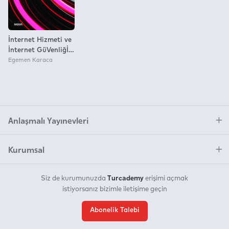
İnternet Hizmeti ve
İnternet GüVenliğİ
İdare Hukuku
Egemen Karaca
Perspektifinden
Anlaşmalı Yayınevleri
Kurumsal
Turcademy
Siz de kurumunuzda
erişimi açmak
istiyorsanız bizimle iletişime geçin
Abonelik Talebi