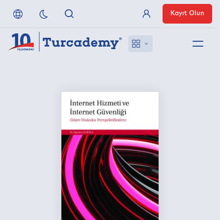
Kayıt Olun
Üye Girişi
Hakkımızda
Referanslarımız
Uzaktan Erişim
Nasıl Erişirim
Anlaşmalı Yayınevleri
İletişim