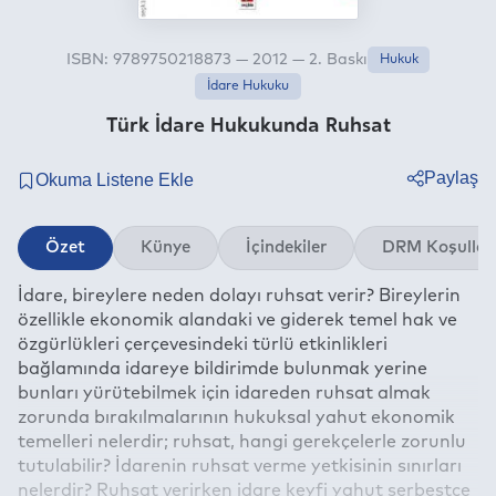
ISBN: 9789750218873 — 2012 — 2. Baskı
Hukuk
İdare Hukuku
Türk İdare Hukukunda Ruhsat
Paylaş
Twitter
Özet
Künye
İçindekiler
DRM Koşullar
Facebook
İdare, bireylere neden dolayı ruhsat verir? Bireylerin
Linkedin
özellikle ekonomik alandaki ve giderek temel hak ve
Whatsapp
özgürlükleri çerçevesindeki türlü etkinlikleri
Telegram
bağlamında idareye bildirimde bulunmak yerine
bunları yürütebilmek için idareden ruhsat almak
E-mail
zorunda bırakılmalarının hukuksal yahut ekonomik
temelleri nelerdir; ruhsat, hangi gerekçelerle zorunlu
tutulabilir? İdarenin ruhsat verme yetkisinin sınırları
nelerdir? Ruhsat verirken idare keyfi yahut serbestçe