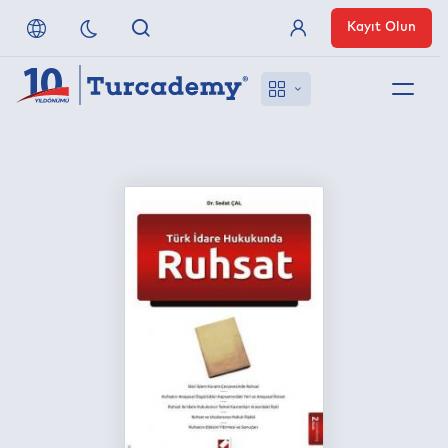
Kayıt Olun
Üye Girişi
Hakkımızda
Referanslarımız
Uzaktan Erişim
Nasıl Erişirim
Anlaşmalı Yayınevleri
İletişim