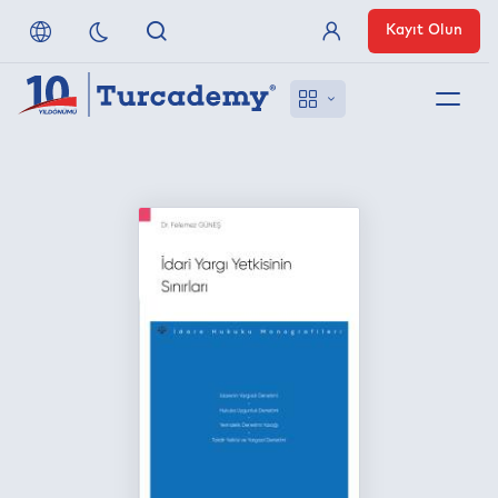
Kayıt Olun
Üye Girişi
Hakkımızda
Referanslarımız
Uzaktan Erişim
Nasıl Erişirim
Anlaşmalı Yayınevleri
İletişim