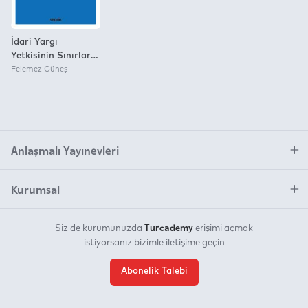
İdari Yargı
Yetkisinin Sınırları
– İdare Hukuku
Felemez Güneş
Monografileri –
Anlaşmalı Yayınevleri
Kurumsal
Turcademy
Siz de kurumunuzda
erişimi açmak
istiyorsanız bizimle iletişime geçin
Abonelik Talebi