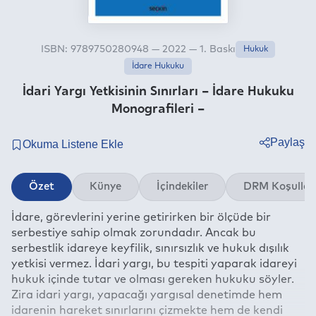
ISBN: 9789750280948 — 2022 — 1. Baskı
Hukuk
İdare Hukuku
İdari Yargı Yetkisinin Sınırları – İdare Hukuku
Monografileri –
Paylaş
Twitter
Özet
Künye
İçindekiler
DRM Koşullar
Facebook
İdare, görevlerini yerine getirirken bir ölçüde bir
Linkedin
serbestiye sahip olmak zorundadır. Ancak bu
Whatsapp
serbestlik idareye keyfilik, sınırsızlık ve hukuk dışılık
Telegram
yetkisi vermez. İdari yargı, bu tespiti yaparak idareyi
hukuk içinde tutar ve olması gereken hukuku söyler.
E-mail
Zira idari yargı, yapacağı yargısal denetimde hem
idarenin hareket sınırlarını çizmekte hem de kendi