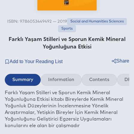
ISBN: 9786053449492 — 2019
Social and Humanities Sciences
Sports
Farklı Yaşam Stilleri ve Sporun Kemik Mineral
Yoğunluğuna Etkisi
Share
Twitter
Summary
Information
Contents
DRM
Facebook
Farklı Yaşam Stilleri ve Sporun Kemik Mineral
Linkedin
Yoğunluğuna Etkisi kitabı Bireylerde Kemik Mineral
Whatsapp
Yoğunluk Düzeylerinin İncelenmesine Yönelik
Telegram
Araştırmalar, Yetişkin Bireyler İçin Kemik Mineral
Yoğunluğunu Geliştirici Egzersiz Uygulamaları
E-mail
konularını ele alan bir çalışmadır