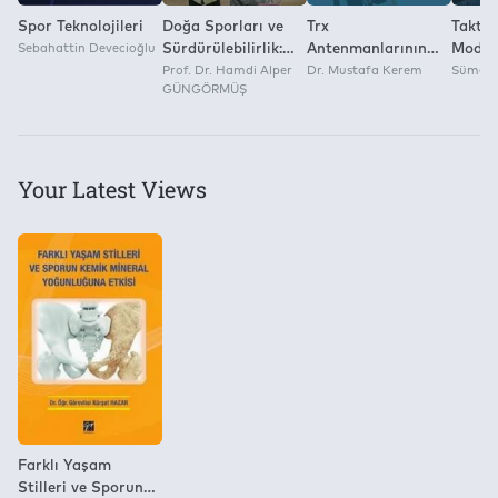
Spor Teknolojileri
Doğa Sporları ve
Trx
Taktik
Sebahattin Devecioğlu
Sürdürülebilirlik:
Antenmanlarının
Modeli
Çevresel Değişim
Prof. Dr. Hamdi Alper
Kadın
Dr. Mustafa Kerem
Öğret
Sümer 
GÜNGÖRMÜŞ
Çağında
Voleybolcularda
Rekreasyon ve
Batı Fiziksel
Turizm
Your Latest Views
Farklı Yaşam
Stilleri ve Sporun