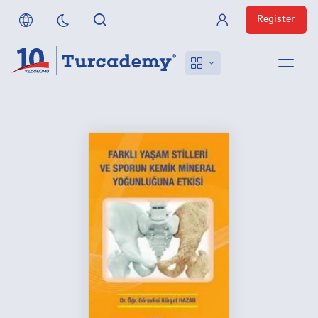
Register
Member Login
About us
References
Off-Campus Access
FAQ
Publishers
Contact