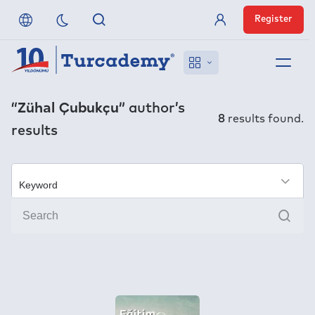
Register
Member Login
About us
“Zühal Çubukçu”
author’s
8
results found.
results
References
Off-Campus Access
×
Sear
FAQ
Publishers
Contact