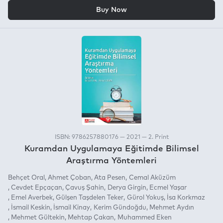
OR
Buy Now
ISBN: 9786257880176 — 2021 — 2. Print
Kuramdan Uygulamaya Eğitimde Bilimsel
Araştırma Yöntemleri
Behçet Oral
Ahmet Çoban
Ata Pesen
Cemal Aküzüm
Cevdet Epçaçan
Çavuş Şahin
Derya Girgin
Ecmel Yaşar
Emel Averbek
Gülşen Taşdelen Teker
Gürol Yokuş
İsa Korkmaz
İsmail Keskin
İsmail Kinay
Kerim Gündoğdu
Mehmet Aydın
Mehmet Gültekin
Mehtap Çakan
Muhammed Eken