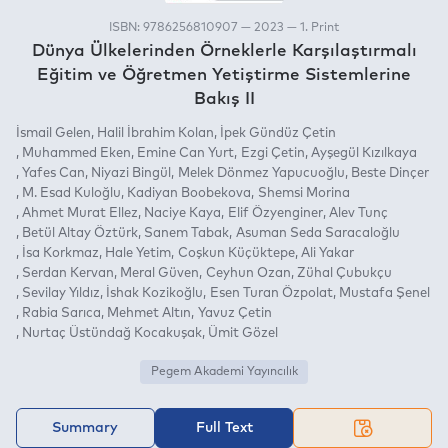
ISBN: 9786256810907 — 2023 — 1. Print
Dünya Ülkelerinden Örneklerle Karşılaştırmalı
Eğitim ve Öğretmen Yetiştirme Sistemlerine
Bakış II
İsmail Gelen
Halil İbrahim Kolan
İpek Gündüz Çetin
Muhammed Eken
Emine Can Yurt
Ezgi Çetin
Ayşegül Kızılkaya
Yafes Can
Niyazi Bingül
Melek Dönmez Yapucuoğlu
Beste Dinçer
M. Esad Kuloğlu
Kadiyan Boobekova
Shemsi Morina
Ahmet Murat Ellez
Naciye Kaya
Elif Özyenginer
Alev Tunç
Betül Altay Öztürk
Sanem Tabak
Asuman Seda Saracaloğlu
İsa Korkmaz
Hale Yetim
Coşkun Küçüktepe
Ali Yakar
Serdan Kervan
Meral Güven
Ceyhun Ozan
Zühal Çubukçu
Sevilay Yıldız
İshak Kozikoğlu
Esen Turan Özpolat
Mustafa Şenel
Rabia Sarıca
Mehmet Altın
Yavuz Çetin
Nurtaç Üstündağ Kocakuşak
Ümit Gözel
Pegem Akademi Yayıncılık
Summary
Full Text