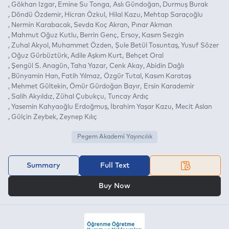
Gökhan Izgar
Emine Su Tonga
Aslı Gündoğan
Durmuş Burak
Döndü Özdemir
Hicran Özkul
Hilal Kazu
Mehtap Saraçoğlu
Nermin Karabacak
Sevda Koç Akran
Pınar Akman
Mahmut Oğuz Kutlu
Berrin Genç
Ersoy
Kasım Sezgin
Zuhal Akyol
Muhammet Özden
Şule Betül Tosuntaş
Yusuf Sözer
Oğuz Gürbüztürk
Adile Aşkım Kurt
Behçet Oral
Şengül S. Anagün
Taha Yazar
Cenk Akay
Abidin Dağlı
Bünyamin Han
Fatih Yılmaz
Özgür Tutal
Kasım Karataş
Mehmet Gültekin
Ömür Gürdoğan Bayır
Ersin Karademir
Salih Akyıldız
Zühal Çubukçu
Tuncay Ardıç
Yasemin Kahyaoğlu Erdoğmuş
İbrahim Yaşar Kazu
Mecit Aslan
Gülçin Zeybek
Zeynep Kılıç
Pegem Akademi Yayıncılık
Summary
Full Text
OR
Buy Now