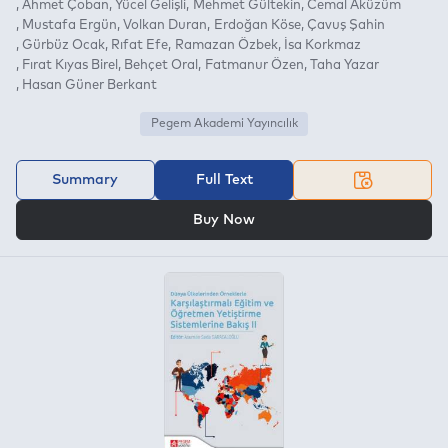
Ahmet Çoban
Yücel Gelişli
Mehmet Gültekin
Cemal Aküzüm
Mustafa Ergün
Volkan Duran
Erdoğan Köse
Çavuş Şahin
Gürbüz Ocak
Rıfat Efe
Ramazan Özbek
İsa Korkmaz
Fırat Kıyas Birel
Behçet Oral
Fatmanur Özen
Taha Yazar
Hasan Güner Berkant
Pegem Akademi Yayıncılık
Summary
Full Text
OR
Buy Now