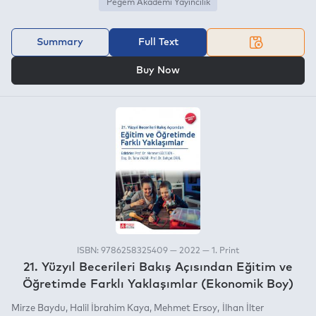
Pegem Akademi Yayıncılık
Summary
Full Text
OR
Buy Now
ISBN: 9786258325409 — 2022 — 1. Print
21. Yüzyıl Becerileri Bakış Açısından Eğitim ve
Öğretimde Farklı Yaklaşımlar (Ekonomik Boy)
Mirze Baydu
Halil İbrahim Kaya
Mehmet Ersoy
İlhan İlter