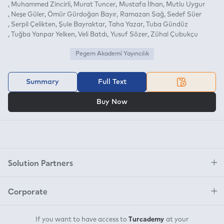
Muhammed Zincirli
Murat Tuncer
Mustafa İlhan
Mutlu Uygur
Neşe Güler
Ömür Gürdoğan Bayır
Ramazan Sağ
Sedef Süer
Serpil Çelikten
Şule Bayraktar
Taha Yazar
Tuba Gündüz
Tuğba Yanpar Yelken
Veli Batdı
Yusuf Sözer
Zühal Çubukçu
Pegem Akademi Yayıncılık
Summary
Full Text
OR
Buy Now
Solution Partners
Corporate
Turcademy
If you want to have access to
at your