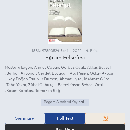
ISBN: 9786052415641 — 2024 — 4. Print
Eğitim Felsefesi
Mustafa Ergün
Ahmet Çoban
Gürbüz Ocak
Akkaş Baysal
Burhan Akpunar
Cevdet Epçaçan
Ata Pesen
Oktay Akbaş
İlkay Doğan Taş
Nur Duman
Ahmet Uysal
Mehmet Gürol
Taha Yazar
Zühal Çubukçu
Ecmel Yaşar
Behçet Oral
Kasım Karataş
Ramazan Sağ
Pegem Akademi Yayıncılık
Summary
Full Text
OR
Buy Now