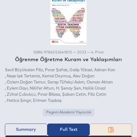
ISBN: 9786053641810 — 2023 — 4. Print
Öğrenme Öğretme Kuram ve Yaklaşımları
Sevil Büyükalan Filiz
Pınar Şafak
Galip Yüksel
Adnan Kan
Neşe Işık Tertemiz
Kemal Doymuş
Alev Doğan
Özlem Doğan Temur
Serap Tüfekçi Aslım
Osman Aktan
Eylem Dayı
Nilüfer Altun
H. Şenay Şen
Halük Ünsal
Zühal Çubukçu
Pınar Bilasa
Şaban Çetin
Filiz Çetin
Hatice Şıngır
Eriman Topbaş
Pegem Akademi Yayıncılık
Summary
Full Text