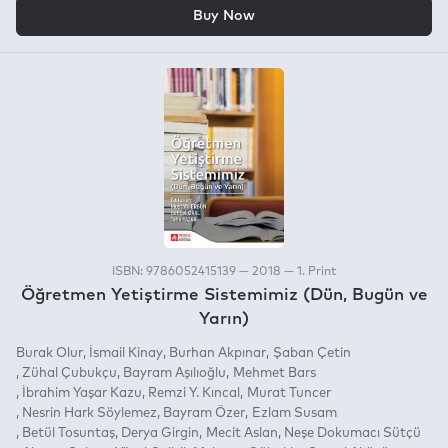
OR
Buy Now
ISBN: 9786052415139 — 2018 — 1. Print
Öğretmen Yetiştirme Sistemimiz (Dün, Bugün ve
Yarın)
Burak Olur
İsmail Kinay
Burhan Akpınar
Şaban Çetin
Zühal Çubukçu
Bayram Aşılıoğlu
Mehmet Bars
İbrahim Yaşar Kazu
Remzi Y. Kıncal
Murat Tuncer
Nesrin Hark Söylemez
Bayram Özer
Ezlam Susam
Betül Tosuntaş
Derya Girgin
Mecit Aslan
Neşe Dokumacı Sütçü