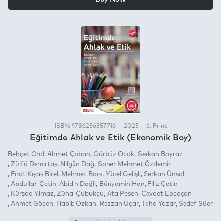
ISBN: 9786256357716 — 2025 — 6. Print
Eğitimde Ahlak ve Etik (Ekonomik Boy)
Behçet Oral
Ahmet Çoban
Gürbüz Ocak
Serkan Boyraz
Zülfü Demirtaş
Nilgün Dağ
Soner Mehmet Özdemir
Fırat Kıyas Birel
Mehmet Bars
Yücel Gelişli
Serkan Ünsal
Abdullah Çetin
Abidin Dağlı
Bünyamin Han
Filiz Çetin
Kürşad Yılmaz
Zühal Çubukçu
Ata Pesen
Cevdet Epçaçan
Ahmet Göçen
Habib Özkan
Rezzan Uçar
Taha Yazar
Sedef Süer