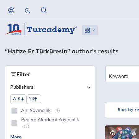
“Hafize Er Türküresin”
author’s results
Filter
Publishers
A-Z
1-9
Sort by r
Anı Yayıncılık
(1)
Pegem Akademi Yayıncılık
(1)