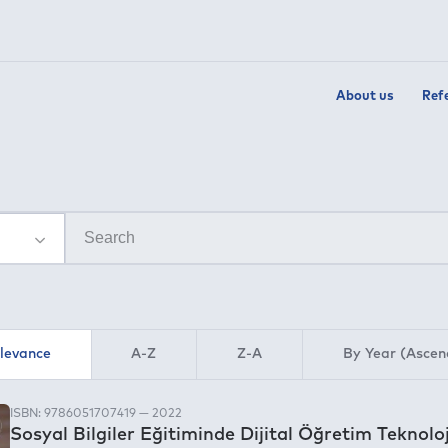
About us
Ref
elevance
A-Z
Z-A
By Year (Ascen
ISBN: 9786051707419 — 2022
Sosyal Bilgiler Eğitiminde Dijital Öğretim Teknoloj