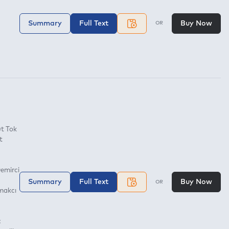
Summary
Full Text
Buy Now
OR
t Tok
t
Demirci
Summary
Full Text
Buy Now
OR
makcı
ç