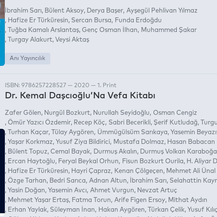
İbrahim Sarı
Bülent Aksoy
Derya Başer
Ayşegül Pehlivan Yılmaz
Hafize Er Türküresin
Sercan Bursa
Funda Erdoğdu
Tuğba Kamalı Arslantaş
Genç Osman İlhan
Muhammed Şakar
Turgay Alakurt
Veysi Aktaş
Anı Yayıncılık
ISBN: 9786257228527 — 2020 — 1. Print
Dr. Kemal Daşcıoğlu’Na Vefa Kitabı
Zafer Gölen
Nurgül Bozkurt
Nurullah Seyidoğlu
Osman Cengiz
Ömür Yazıcı Özdemir
Recep Köç
Sabri Becerikli
Şerif Kutludağ
Turgu
Turhan Kaçar
Tülay Aygören
Ümmügülsüm Sarıkaya
Yasemin Beyazı
Yaşar Korkmaz
Yusuf Ziya Bildirici
Mustafa Dolmaz
Hasan Babacan
Bülent Topuz
Cemal Bayak
Durmuş Akalın
Durmuş Volkan Karaboğa
Ercan Haytoğlu
Feryal Beykal Orhun
Fisun Bozkurt Ourila
H. Aliyar 
Hafize Er Türküresin
Hayri Çapraz
Kenan Çölgeçen
Mehmet Ali Ünal
Özge Tarhan
Bedri Sarıca
Adnan Altun
İbrahim Sarı
Selahattin Kay
Yasin Doğan
Yasemin Avcı
Ahmet Vurgun
Nevzat Artuç
Mehmet Yaşar Ertaş
Fatma Torun
Arife Figen Ersoy
Mithat Aydın
Erhan Yaylak
Süleyman İnan
Hakan Aygören
Türkan Çelik
Yusuf Kılı