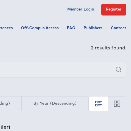
Member Login
Register
erences
Off-Campus Access
FAQ
Publishers
Contact
2
results found.
×
Sea
ding)
By Year (Descending)
ileri