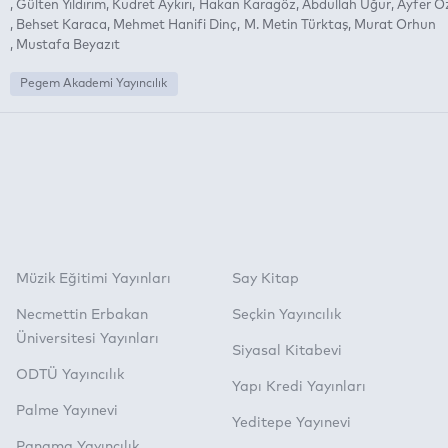
Gülten Yıldırım
Kudret Aykırı
Hakan Karagöz
Abdullah Uğur
Ayfer Öz
Behset Karaca
Mehmet Hanifi Dinç
M. Metin Türktaş
Murat Orhun
Mustafa Beyazıt
Pegem Akademi Yayıncılık
Müzik Eğitimi Yayınları
Say Kitap
Necmettin Erbakan
Seçkin Yayıncılık
Üniversitesi Yayınları
Siyasal Kitabevi
ODTÜ Yayıncılık
Yapı Kredi Yayınları
Palme Yayınevi
Yeditepe Yayınevi
Panama Yayıncılık