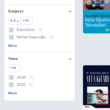
Subjects
A-Z
1-9
Education
(1)
Kemal Daşçıoğlu
(1)
Years
1-9
2020
(1)
2022
(1)