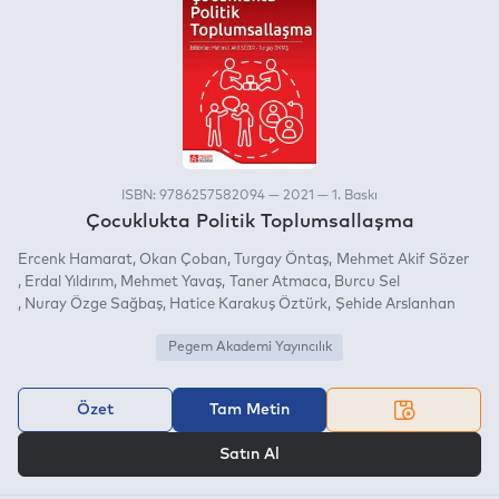
ISBN: 9786257582094 — 2021 — 1. Baskı
Çocuklukta Politik Toplumsallaşma
Ercenk Hamarat
Okan Çoban
Turgay Öntaş
Mehmet Akif Sözer
Erdal Yıldırım
Mehmet Yavaş
Taner Atmaca
Burcu Sel
Nuray Özge Sağbaş
Hatice Karakuş Öztürk
Şehide Arslanhan
Pegem Akademi Yayıncılık
Özet
Tam Metin
VEYA
Satın Al