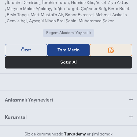
İbrahim Demirbaş
İbrahim Turan
Hamide Kılıç
Yusuf Ziya Aktaş
Meryem Maide Ağalday
Tuğba Turgut
Çağrınur Sağ
Berra Bulut
Ersin Topçu
Mert Mustafa Ak
Bahar Evrensel
Mehmet Açıkalın
Cemile Açıl
Ayşegül Nihan Erol Şahin
Muhammed Şakar
Pegem Akademi Yayıncılık
Özet
Tam Metin
VEYA
Satın Al
Anlaşmalı Yayınevleri
Kurumsal
Turcademy
Siz de kurumunuzda
erişimi açmak