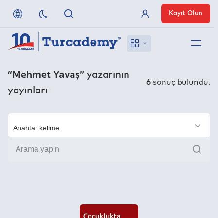
Kayıt Olun
Üye Girişi
Hakkımızda
“Mehmet Yavaş”
yazarının
6
sonuç bulundu.
yayınları
Referanslarımız
Uzaktan Erişim
×
Ara
Nasıl Erişirim
Anlaşmalı Yayınevleri
İletişim