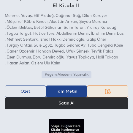
El Kitabı II
Mehmet Yavaş
Elif Aladağ
Çağrınur Sağ
Dilan Kuruyer
Müşerref Kübra Kınacı
Alaattin Arıkan
Şeyda Marancı
Özlem Bektaş
Betül Gökçınar
Saim Turan
Yıldıray Karadağ
Tuğba Turgut
Hatice Türe
Abdulkerim Demir
İbrahim Demirbaş
Mehmet Şentürk
İsmail Hakkı Demircioğlu
Galip Öner
Turgay Öntaş
Şule Egüz
Tuğba Selanik Ay
Tuba Çengelci Köse
Caner Özdemir
Handan Deveci
Ufuk Şimşek
Tevfik Palaz
Esen Durmuş
Ebru Demircioğlu
Yavuz Topkaya
Halil Tokcan
Hasan Aslan
Özlem Ulu Kalın
Pegem Akademi Yayıncılık
Özet
Tam Metin
VEYA
Satın Al