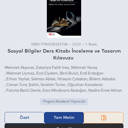
ISBN: 9786258325768 — 2022 — 1. Baskı
Sosyal Bilgiler Ders Kitabı İnceleme ve Tasarım
Kılavuzu
Mehmet Akpınar
Zekeriya Fatih İneç
Mehmet Yavaş
Mehmet Uymaz
Erol Çiydem
Birol Bulut
Erdi Erdoğan
Erhan Yaylak
Selman Ablak
Hüseyin Çalışkan
Bülent Akbaba
Canan Tunç Şahin
İbrahim Turan
Oğuzhan Karadeniz
Fatıma Betül Demir
Esra Mindivanlı Akdoğan
Nadire Emel Akhan
Pegem Akademi Yayıncılık
Özet
Tam Metin
VEYA