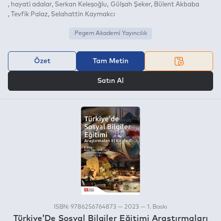
hayati adalar
Serkan Keleşoğlu
Gülşah Şeker
Bülent Akbaba
Tevfik Palaz
Selahattin Kaymakcı
Pegem Akademi Yayıncılık
Özet
Tam Metin
VEYA
Satın Al
ISBN: 9786256764873 — 2023 — 1. Baskı
Türkiye’De Sosyal Bilgiler Eğitimi Araştırmaları