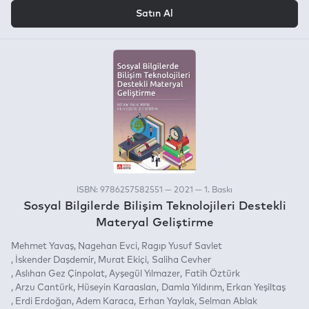
VEYA
Satın Al
ISBN: 9786257582551 — 2021 — 1. Baskı
Sosyal Bilgilerde Bilişim Teknolojileri Destekli
Materyal Geliştirme
Mehmet Yavaş
Nagehan Evci
Ragıp Yusuf Savlet
İskender Daşdemir
Murat Ekiçi
Saliha Cevher
Aslıhan Gez Çinpolat
Ayşegül Yılmazer
Fatih Öztürk
Arzu Cantürk
Hüseyin Karaaslan
Damla Yıldırım
Erkan Yeşiltaş
Erdi Erdoğan
Adem Karaca
Erhan Yaylak
Selman Ablak