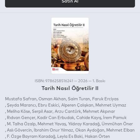
Satın Al
ISBN: 9786258516241 — 2026 — 1. Baskı
Tarih Nasıl Öğretilir II
Mustafa Safran
Osman Akhan
Saim Turan
Faruk Erciyas
Şeyda Marancı
Ebru Eskici
Alperen Çalışkan
Mehmet Uymaz
Meliha Köse
Serpil Asar
Arzu Cantürk
Mehmet Akpınar
Rıdvan Gençer
Kadir Can Erbudak
Cahide Kayış
İrem Pamuk
M. Talha Özalp
Mehmet Yavaş
Yıldıray Karadağ
Ümmühan Öner
Aslı Gövercin
İbrahim Onur Yılmaz
Okan Aydoğan
Mehmet Elban
F. Özge Bayram Karadağ
Leyla Es Baki
Hakan Örten