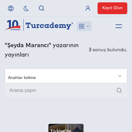
Kayıt Olun
Üye Girişi
Hakkımızda
“Şeyda Marancı”
yazarının
3
sonuç bulundu.
yayınları
Referanslarımız
Uzaktan Erişim
×
Ara
Nasıl Erişirim
Anlaşmalı Yayınevleri
İletişim