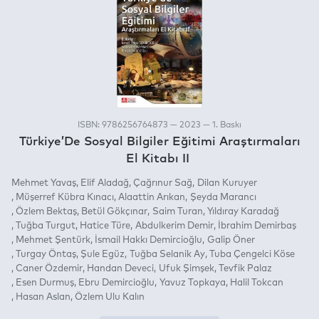
ISBN: 9786256764873 — 2023 — 1. Baskı
Türkiye’De Sosyal Bilgiler Eğitimi Araştırmaları
El Kitabı II
Mehmet Yavaş
Elif Aladağ
Çağrınur Sağ
Dilan Kuruyer
Müşerref Kübra Kınacı
Alaattin Arıkan
Şeyda Marancı
Özlem Bektaş
Betül Gökçınar
Saim Turan
Yıldıray Karadağ
Tuğba Turgut
Hatice Türe
Abdulkerim Demir
İbrahim Demirbaş
Mehmet Şentürk
İsmail Hakkı Demircioğlu
Galip Öner
Turgay Öntaş
Şule Egüz
Tuğba Selanik Ay
Tuba Çengelci Köse
Caner Özdemir
Handan Deveci
Ufuk Şimşek
Tevfik Palaz
Esen Durmuş
Ebru Demircioğlu
Yavuz Topkaya
Halil Tokcan
Hasan Aslan
Özlem Ulu Kalın