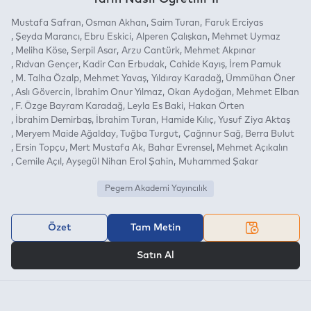
Mustafa Safran
Osman Akhan
Saim Turan
Faruk Erciyas
Şeyda Marancı
Ebru Eskici
Alperen Çalışkan
Mehmet Uymaz
Meliha Köse
Serpil Asar
Arzu Cantürk
Mehmet Akpınar
Rıdvan Gençer
Kadir Can Erbudak
Cahide Kayış
İrem Pamuk
M. Talha Özalp
Mehmet Yavaş
Yıldıray Karadağ
Ümmühan Öner
Aslı Gövercin
İbrahim Onur Yılmaz
Okan Aydoğan
Mehmet Elban
F. Özge Bayram Karadağ
Leyla Es Baki
Hakan Örten
İbrahim Demirbaş
İbrahim Turan
Hamide Kılıç
Yusuf Ziya Aktaş
Meryem Maide Ağalday
Tuğba Turgut
Çağrınur Sağ
Berra Bulut
Ersin Topçu
Mert Mustafa Ak
Bahar Evrensel
Mehmet Açıkalın
Cemile Açıl
Ayşegül Nihan Erol Şahin
Muhammed Şakar
Pegem Akademi Yayıncılık
Özet
Tam Metin
VEYA
Satın Al