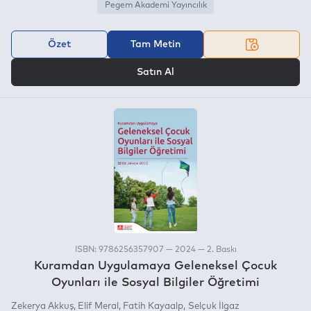
Pegem Akademi Yayıncılık
Özet
Tam Metin
VEYA
Satın Al
ISBN: 9786256357907 — 2024 — 2. Baskı
Kuramdan Uygulamaya Geleneksel Çocuk
Oyunları ile Sosyal Bilgiler Öğretimi
Zekerya Akkuş
Elif Meral
Fatih Kayaalp
Selçuk İlgaz