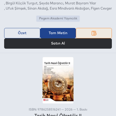
Birgül Küçük Turgut
Şeyda Marancı
Murat Bayram Yılar
Ufuk Şimşek
Sinan Akdağ
Esra Mindivanlı Akdoğan
Figen Cevger
Pegem Akademi Yayıncılık
Özet
Tam Metin
VEYA
Satın Al
ISBN: 9786258516241 — 2026 — 1. Baskı
Tarih Nasıl Öğretilir II