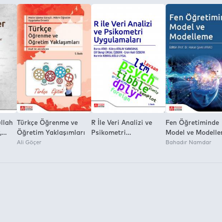
a İzni:
ullah
Türkçe Öğrenme ve
R İle Veri Analizi ve
Fen Öğretiminde
,
Öğretim Yaklaşımları
Psikometri
Model ve Modell
Ali Göçer
Uygulamaları
Bahadır Namdar