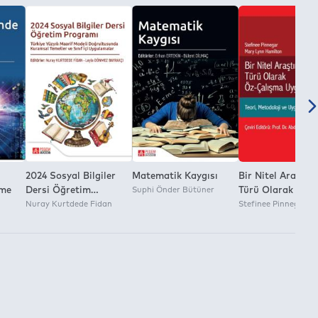
2024 Sosyal Bilgiler
Matematik Kaygısı
Bir Nitel Araştır
eme
Dersi Öğretim
Suphi Önder Bütüner
Türü Olarak Öz
Programı Türkiye
Nuray Kurtdede Fidan
Çalışma Yönetim
Stefinee Pinnegar
Yüzyılı Maarif Modeli
Doğrultusunda
Kurumsal Temeller ve
Sınıf İçi Uygulamalar