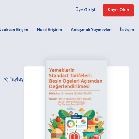
Üye Girişi
Kayıt Olun
Uzaktan Erişim
Nasıl Erişirim
Anlaşmalı Yayınevleri
İletişim
Paylaş
ter
ebook
edin
tsapp
egram
ail