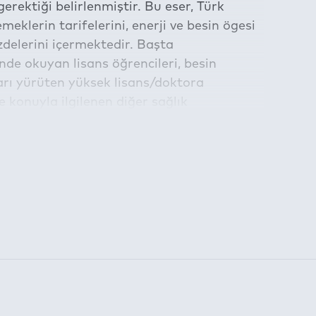
erektiği belirlenmiştir. Bu eser, Türk
klerin tarifelerini, enerji ve besin ögesi
zdelerini içermektedir. Başta
nde okuyan lisans öğrencileri, besin
ları yürüten yüksek lisans/doktora
 konuyla ilgilenen diğer sağlık
cağı inancındayız.
am etmektedir.
la belirlenen süre için kullanılabilmektedir:
 Bayazıt