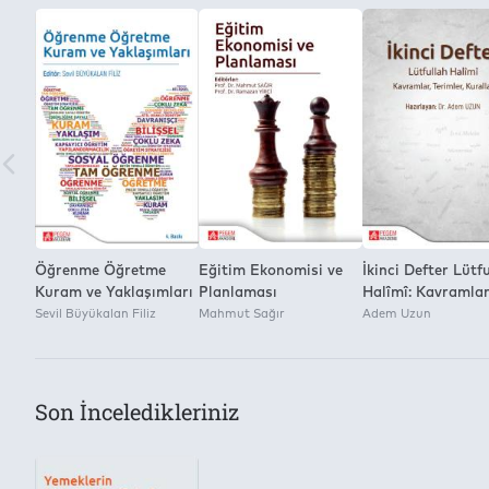
Editör
2
Makbule Gezmen Karadağ
Kitap Dosyasını Farklı Kaydetme ve Dijital Ortamda Çoğaltm
Yayınevi
Yok
Pegem Akademi Yayıncılık
Öğrenme Öğretme
Eğitim Ekonomisi ve
İkinci Defter Lütf
Kuram ve Yaklaşımları
Planlaması
Halîmî: Kavramlar
Sevil Büyükalan Filiz
Mahmut Sağır
Terimler, Kurallar
Adem Uzun
Son İnceledikleriniz