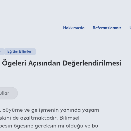
Hakkımızda
Referanslarımız
r
Eğitim Bilimleri
n Ögeleri Açısından Değerlendirilmesi
Twit
lları
Fac
Link
me, büyüme ve gelişmenin yanında yaşam
Wha
skini de azaltmaktadır. Bilimsel
Tel
 besin ögesine gereksinimi olduğu ve bu
E-m