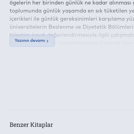
ögelerin her birinden günlük ne kadar alınması g
toplumunda günlük yaşamda en sık tüketilen yeme
içerikleri ile günlük gereksinimleri karşılama yü
üniversitelerin Beslenme ve Diyetetik Bölümleri
tüketim kaydı değerlendirmesiyle ilgili çalışma
Yazının devamı
öğrencileri ve tüm meslektaşlarımız olmak üzere
profesyonellerine ve tüm topluma katkı sağlaya
İçeriğe ait içindekiler bölümünün aktarımı dev
Bu kitap aşağıdaki
Dijital Hak Yönetimi (DRM)
Koşullarıy
Kategori
Sosyal ve Beşeri Bilimler
Yazıcıdan Çıktı Alma İzni:
Konu
Yok
Eğitim Bilimleri
Kes/Kopyala/Yapıştır:
Yazarlar
Yok
Makbule Gezmen Karadağ
Semra Navruz Varlı
Ayşe Derya
Benzer Kitaplar
Toplam Kullanılabilecek Cihaz Adedi: