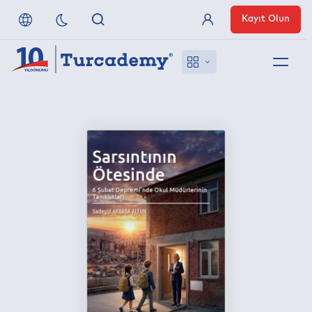
Kayıt Olun
Üye Girişi
Hakkımızda
Referanslarımız
Uzaktan Erişim
Nasıl Erişirim
Anlaşmalı Yayınevleri
İletişim