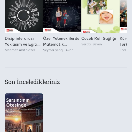
Yok
Disiplinlerarası
Özel Yeteneklilerde
Çocuk Ruh Sağlığı
Kürese
Yaklaşım ve Eğitime
Matematik
Serdal Seven
Türkiye
Yansımalar
Mehmet Akif Sözer
Öğretimi Ve
Şeyma Şengil Akar
Erol Ko
Matematiksel
Yaratıcılığın
Desteklenmesi
Son İnceledikleriniz