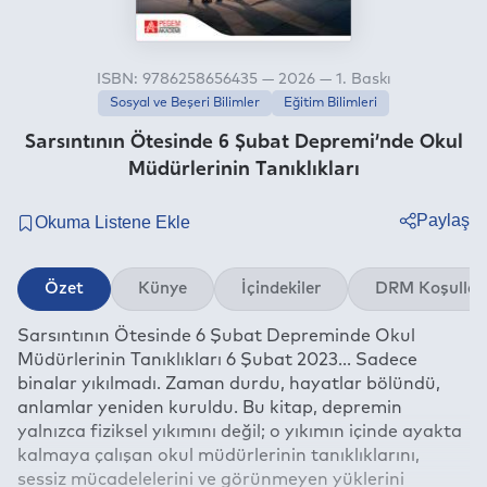
ISBN: 9786258656435 — 2026 — 1. Baskı
Sosyal ve Beşeri Bilimler
Eğitim Bilimleri
Sarsıntının Ötesinde 6 Şubat Depremi’nde Okul
Müdürlerinin Tanıklıkları
Paylaş
Twitter
Özet
Künye
İçindekiler
DRM Koşullar
Facebook
Sarsıntının Ötesinde 6 Şubat Depreminde Okul
Linkedin
Müdürlerinin Tanıklıkları 6 Şubat 2023… Sadece
Whatsapp
binalar yıkılmadı. Zaman durdu, hayatlar bölündü,
Telegram
anlamlar yeniden kuruldu. Bu kitap, depremin
yalnızca fiziksel yıkımını değil; o yıkımın içinde ayakta
E-mail
kalmaya çalışan okul müdürlerinin tanıklıklarını,
sessiz mücadelelerini ve görünmeyen yüklerini