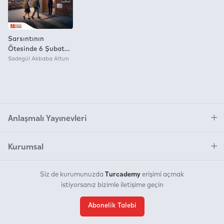
Sarsıntının
Ötesinde 6 Şubat
Depremi’nde Okul
Sadegül Akbaba Altun
Müdürlerinin
Tanıklıkları
Anlaşmalı Yayınevleri
Kurumsal
Turcademy
Siz de kurumunuzda
erişimi açmak
istiyorsanız bizimle iletişime geçin
Abonelik Talebi