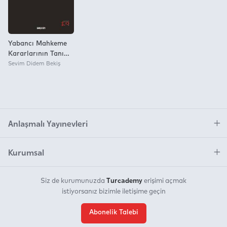
Yabancı Mahkeme
Kararlarının Tanıma
ve Tenfizinde Usul
Sevim Didem Bekiş
Hukuku Bakımından
Kamu Düzenine
Aykırılık Halleri
Anlaşmalı Yayınevleri
Kurumsal
Turcademy
Siz de kurumunuzda
erişimi açmak
istiyorsanız bizimle iletişime geçin
Abonelik Talebi