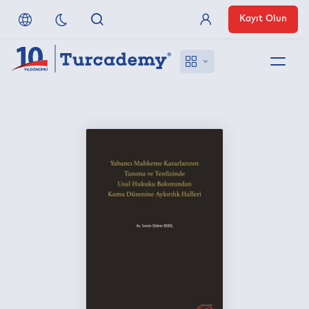
Kayıt Olun
Üye Girişi
Hakkımızda
Referanslarımız
Uzaktan Erişim
Nasıl Erişirim
Anlaşmalı Yayınevleri
İletişim