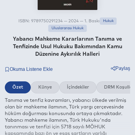
ISBN: 9789750291234 — 2024 — 1. Baskı
Hukuk
Uluslararası Hukuk
Yabancı Mahkeme Kararlarının Tanıma ve
Tenfizinde Usul Hukuku Bakımından Kamu
Düzenine Aykırılık Halleri
Paylaş
Twitter
Özet
Künye
İçindekiler
DRM Koşullar
Facebook
Tanıma ve tenfiz kavramları, yabancı ülkede verilmiş
Linkedin
olan bir mahkeme ilamının, Türk yargı çerçevesinde
Whatsapp
hüküm doğurması konusunda ortaya çıkmaktadır.
Telegram
Yabancı mahkeme ilamının, Türk Hukuku'nda
tanınması ve tenfizi için 5718 sayılı MÖHUK
E-mail
kapsamında bazı ön ve esas şartların varlığı