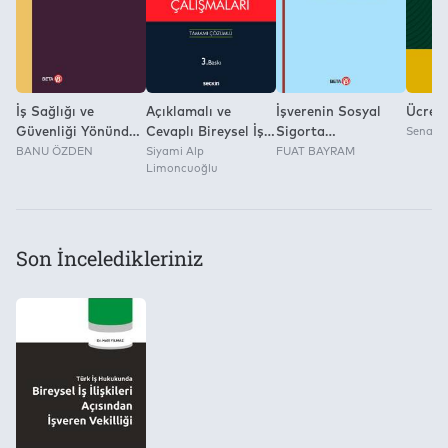
İş Sağlığı ve
Açıklamalı ve
İşverenin Sosyal
Ücrets
Güvenliği Yönünden
Cevaplı Bireysel İş
Sigorta
Sena Be
Asıl İşveren Alt
BANU ÖZDEN
Hukuku Pratik
Siyami Alp
Yükümlülükleri
FUAT BAYRAM
Limoncuoğlu
İşveren İlişkisi
Çalışmaları
Son İnceledikleriniz