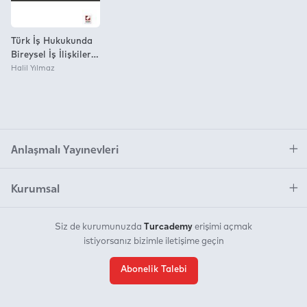
Türk İş Hukukunda
Bireysel İş İlişkileri
Açısından İşveren
Halil Yılmaz
Vekilliği
Anlaşmalı Yayınevleri
Kurumsal
Turcademy
Siz de kurumunuzda
erişimi açmak
istiyorsanız bizimle iletişime geçin
Abonelik Talebi