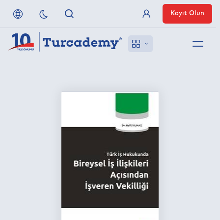
Kayıt Olun
Üye Girişi
Hakkımızda
Referanslarımız
Uzaktan Erişim
Nasıl Erişirim
Anlaşmalı Yayınevleri
İletişim