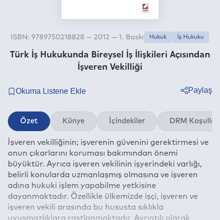
ISBN: 9789750218828 — 2012 — 1. Baskı
Hukuk
İş Hukuku
Türk İş Hukukunda Bireysel İş İlişkileri Açısından
İşveren Vekilliği
Paylaş
Twitter
Özet
Künye
İçindekiler
DRM Koşullar
Facebook
İşveren vekilliğinin; işverenin güvenini gerektirmesi ve
Linkedin
onun çıkarlarını koruması bakımından önemi
Whatsapp
büyüktür. Ayrıca işveren vekilinin işyerindeki varlığı,
Telegram
belirli konularda uzmanlaşmış olmasına ve işveren
adına hukuki işlem yapabilme yetkisine
E-mail
dayanmaktadır. Özellikle ülkemizde işçi, işveren ve
işveren vekili arasında bu hususta sıklıkla
uyuşmazlıklara rastlanmaktadır. Ayrıntılı olarak