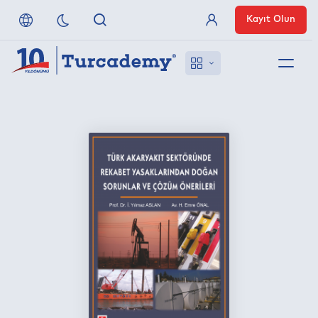
Kayıt Olun
Üye Girişi
Hakkımızda
Referanslarımız
Uzaktan Erişim
Nasıl Erişirim
Anlaşmalı Yayınevleri
İletişim