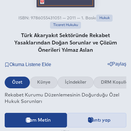
ISBN: 9786055431051 — 2011 — 1. Baskı
Hukuk
Ticaret Hukuku
Türk Akaryakıt Sektöründe Rekabet
Yasaklarından Doğan Sorunlar ve Çözüm
Önerileri Yılmaz Aslan
Paylaş
Twitter
Özet
Künye
İçindekiler
DRM Koşullar
Facebook
Rekabet Kurumu Düzenlemesinin Doğurduğu Özel
Linkedin
Hukuk Sorunları
Whatsapp
Telegram
İçeriğe ait içindekiler bölümünün aktarımı devam etmekt
Tam Metin
Alıntı yap
E-mail
Bu kitap aşağıdaki
Dijital Hak Yönetimi (DRM)
Koşullarıyla be
Kategori
Hukuk