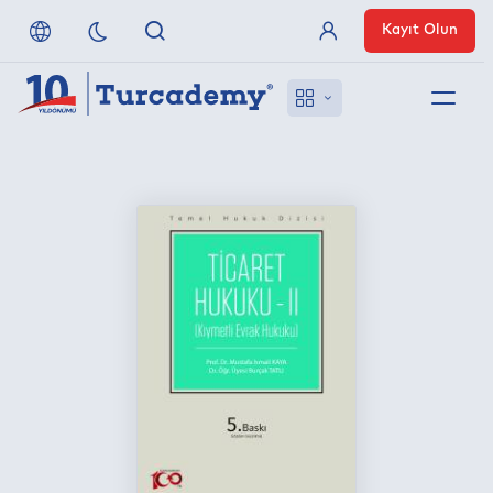
Kayıt Olun
Üye Girişi
Hakkımızda
Referanslarımız
Uzaktan Erişim
Nasıl Erişirim
Anlaşmalı Yayınevleri
İletişim