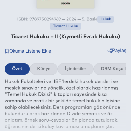
ISBN: 9789750294969 — 2024 — 5. Baskı
Hukuk
Ticaret Hukuku
Ticaret Hukuku – II (Kıymetli Evrak Hukuku)
Paylaş
Twitter
Özet
Künye
İçindekiler
DRM Koşullar
Facebook
Hukuk Fakülteleri ve İİBF'lerdeki hukuk dersleri ve
Linkedin
meslek sınavlarına yönelik, özel olarak hazırlanmış
Whatsapp
"Temel Hukuk Dizisi" kitapları sayesinde kısa
Telegram
zamanda ve pratik bir şekilde temel hukuk bilgisine
sahip olabileceksiniz. Ders programları göz önünde
E-mail
bulundurularak hazırlanan Dizide şematik ve öz
anlatım, örnek soru-cevaplar ön planda tutularak,
öğrencinin dersi kolay kavraması amaçlanmıştır.