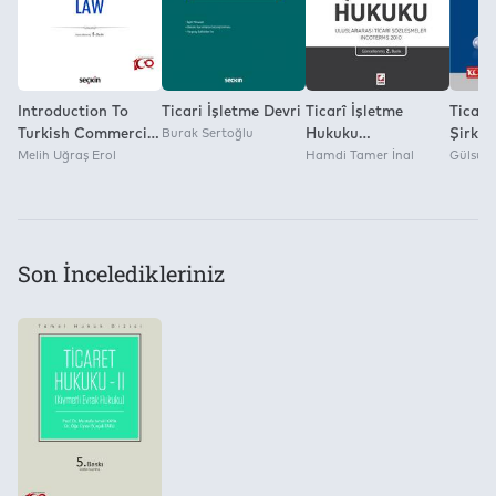
Introduction To
Ticari İşletme Devri
Ticarî İşletme
Ticare
Turkish Commercial
Burak Sertoğlu
Hukuku
Şirket
Law
Melih Uğraş Erol
Uluslararası Ticarî
Hamdi Tamer İnal
Para/V
Gülsu 
Sözleşmeler
Serma
Incoterms 2010
Konul
Son İnceledikleriniz