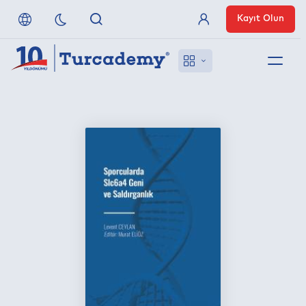
Kayıt Olun
Üye Girişi
Hakkımızda
Referanslarımız
Uzaktan Erişim
Nasıl Erişirim
Anlaşmalı Yayınevleri
İletişim