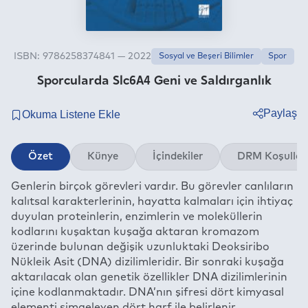
ISBN: 9786258374841 — 2022
Sosyal ve Beşeri Bilimler
Spor
Sporcularda Slc6A4 Geni ve Saldırganlık
Paylaş
Twitter
Özet
Künye
İçindekiler
DRM Koşullar
Facebook
Genlerin birçok görevleri vardır. Bu görevler canlıların
Linkedin
kalıtsal karakterlerinin, hayatta kalmaları için ihtiyaç
Whatsapp
duyulan proteinlerin, enzimlerin ve moleküllerin
Telegram
kodlarını kuşaktan kuşağa aktaran kromazom
üzerinde bulunan değişik uzunluktaki Deoksiribo
E-mail
Nükleik Asit (DNA) dizilimleridir. Bir sonraki kuşağa
aktarılacak olan genetik özellikler DNA dizilimlerinin
içine kodlanmaktadır. DNA’nın şifresi dört kimyasal
elementi simgeleyen dört harf ile belirlenir.