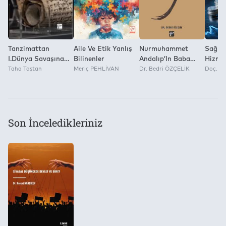
Tanzimattan
Aile Ve Etik Yanlış
Nurmuhammet
Sağlık
I.Dünya Savaşına
Bilinenler
Andalıp’In Baba
Hizmet
(1839-1918)
Taha Taştan
Meriç PEHLİVAN
Rövşen Destanı
Dr. Bedri ÖZÇELİK
Finans
Doç. D
Gelec
Son İnceledikleriniz