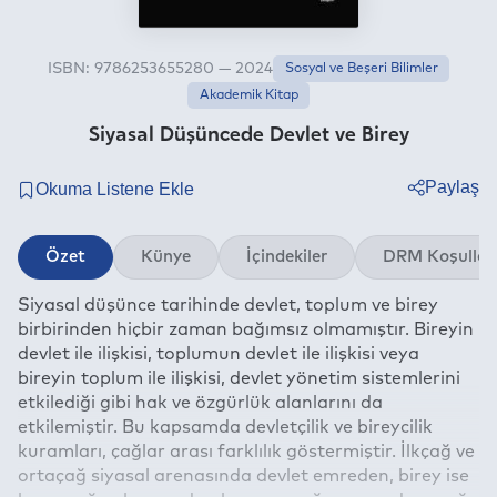
ISBN: 9786253655280 — 2024
Sosyal ve Beşeri Bilimler
Akademik Kitap
Siyasal Düşüncede Devlet ve Birey
Paylaş
Twitter
Özet
Künye
İçindekiler
DRM Koşullar
Facebook
Siyasal düşünce tarihinde devlet, toplum ve birey
Linkedin
birbirinden hiçbir zaman bağımsız olmamıştır. Bireyin
Whatsapp
devlet ile ilişkisi, toplumun devlet ile ilişkisi veya
Telegram
bireyin toplum ile ilişkisi, devlet yönetim sistemlerini
etkilediği gibi hak ve özgürlük alanlarını da
E-mail
etkilemiştir. Bu kapsamda devletçilik ve bireycilik
kuramları, çağlar arası farklılık göstermiştir. İlkçağ ve
ortaçağ siyasal arenasında devlet emreden, birey ise