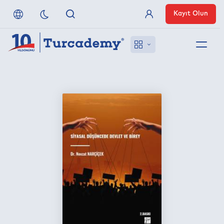
Kayıt Olun
Üye Girişi
Hakkımızda
Referanslarımız
Uzaktan Erişim
Nasıl Erişirim
Anlaşmalı Yayınevleri
İletişim