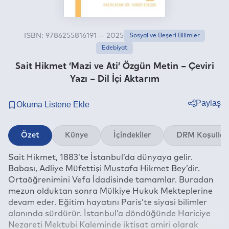
ISBN: 9786255816191 — 2025
Sosyal ve Beşeri Bilimler
Edebiyat
Sait Hikmet ‘Mazi ve Ati’ Özgün Metin – Çeviri
Yazı – Dil İçi Aktarım
Paylaş
Twitter
Özet
Künye
İçindekiler
DRM Koşullar
Facebook
Sait Hikmet, 1883’te İstanbul’da dünyaya gelir.
Linkedin
Babası, Adliye Müfettişi Mustafa Hikmet Bey’dir.
Whatsapp
Ortaöğrenimini Vefa İdadisinde tamamlar. Buradan
Telegram
mezun olduktan sonra Mülkiye Hukuk Mekteplerine
devam eder. Eğitim hayatını Paris’te siyasi bilimler
E-mail
alanında sürdürür. İstanbul’a döndüğünde Hariciye
Nezareti Mektubi Kaleminde iktisat amiri olarak