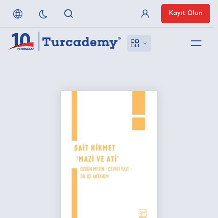
Kayıt Olun
Üye Girişi
Hakkımızda
Referanslarımız
Uzaktan Erişim
Nasıl Erişirim
Anlaşmalı Yayınevleri
İletişim