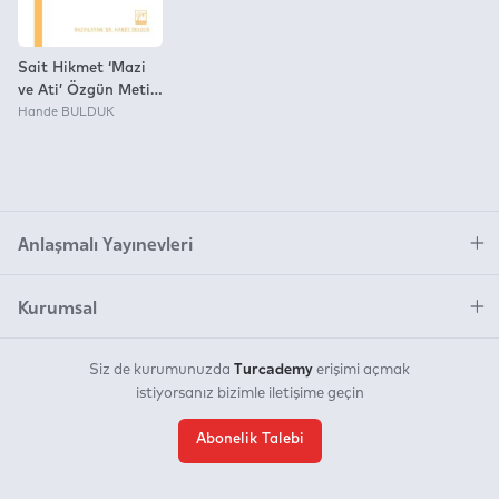
Sait Hikmet ‘Mazi
ve Ati’ Özgün Metin
– Çeviri Yazı – Dil
Hande BULDUK
İçi Aktarım
Anlaşmalı Yayınevleri
Kurumsal
Turcademy
Siz de kurumunuzda
erişimi açmak
istiyorsanız bizimle iletişime geçin
Abonelik Talebi