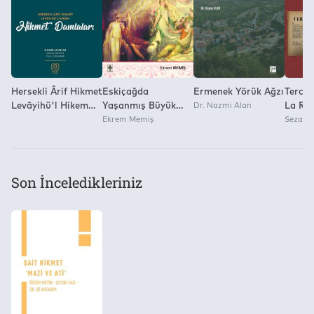
Yok
Hersekli Ârif Hikmet
Eskiçağda
Ermenek Yörük Ağzı
Tercü
Levâyihü'l Hikem
Yaşanmış Büyük
Dr. Nazmi Alan
La Rev
Hikmet Damlaları
Aşklar Ekrem
Ekrem Memiş
de L’E
Sezai A
Memiş
L’Obje
Intell
Étude 
de La 
Son İnceledikleriniz
La Res
Cultur
Turqu
Tercü