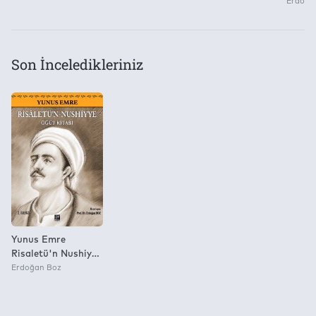
(Mevli
Erdoğa
Millet
Yazmas
Yazılı
Günü
Son İnceledikleriniz
Türkçe
Aktarı
Yunus Emre
Risaletü'n Nushiyye
Öğüt Kitabı
Erdoğan Boz