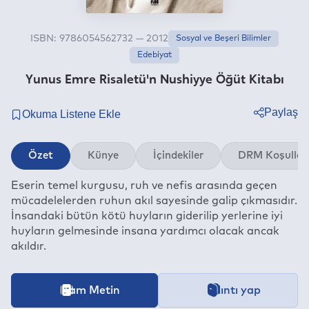
ISBN: 9786054562732 — 2012
Sosyal ve Beşeri Bilimler
Edebiyat
Yunus Emre Risaletü'n Nushiyye Öğüt Kitabı
Paylaş
Twitter
Özet
Künye
İçindekiler
DRM Koşullar
Facebook
Eserin temel kurgusu, ruh ve nefis arasında geçen
Linkedin
mücadelelerden ruhun akıl sayesinde galip çıkmasıdır.
Whatsapp
İnsandaki bütün kötü huyların giderilip yerlerine iyi
Telegram
huyların gelmesinde insana yardımcı olacak ancak
akıldır.
E-mail
İçeriğe ait içindekiler bölümünün aktarımı devam etmekt
Tam Metin
Alıntı yap
Bu kitap aşağıdaki
Dijital Hak Yönetimi (DRM)
Koşullarıyla be
Kategori