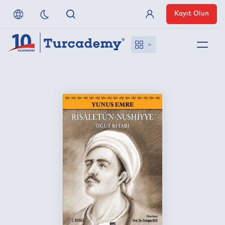
Kayıt Olun
Üye Girişi
Hakkımızda
Referanslarımız
Uzaktan Erişim
Nasıl Erişirim
Anlaşmalı Yayınevleri
İletişim