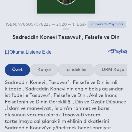
ISBN: 9786057078223 — 2020 — 1. Baskı
Üniversite Yayınları
Sadreddin Konevi Tasavvuf , Felsefe ve Din
Paylaş
Twitter
Özet
Künye
İçindekiler
DRM Koşullar
Facebook
Sadreddin Konevi , Tasavvuf , Felsefe ve Din isimli
Linkedin
kitapta , Sadreddin Konevi’nin engin bakış açısından
Whatsapp
istifade ile Tasavvuf , Felsefe ve Din , Akıl ve İnanç ,
Telegram
Felsefenin ve Dinin Gerekliliği , Din ve Özgür Düşünce
, İslam ve maneviyat , İslam’ın rahmet ve barış
E-mail
oluşunun yorumu olarak Tasavvufi yorum ,
tartışılmaya çalışılarak ilim ehlinin dikkatlerini
Sadreddin Konevi’ye yöneltmek hedeflenmiştir.