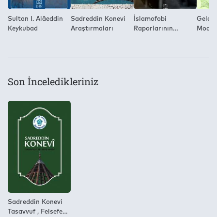
Sultan I. Alâeddin
Sadreddin Konevi
İslamofobi
Gelene
Keykubad
Araştırmaları
Raporlarının
Moder
Söylemsel Kurgusu
İslam 
Son İnceledikleriniz
Sadreddin Konevi
Tasavvuf , Felsefe