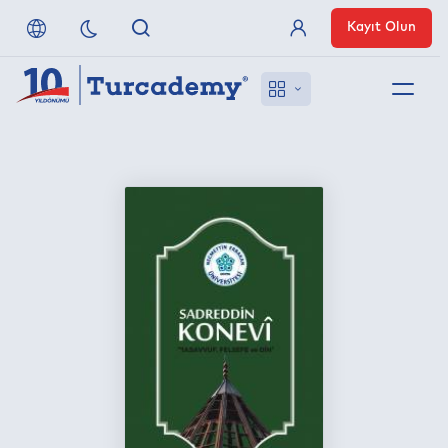
Kayıt Olun
Üye Girişi
Hakkımızda
Referanslarımız
Uzaktan Erişim
Nasıl Erişirim
Anlaşmalı Yayınevleri
İletişim