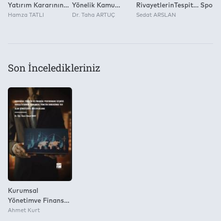
Yatırım Kararının
Yönelik Kamu
RivayetlerinTespiti
Sports
Swot Analizi İle
Hamza TATLI
Politikaları: Teori,
Dr. Taha ARTUÇ
ve
Sedat ARSLAN
İncelenmesi
Değerlendirmeler Ve
Değerlendirilmesi
Öneriler
Son İnceledikleriniz
Kurumsal
Yönetimve Finansal
Performans İlişkisi
Ahmet Kurt