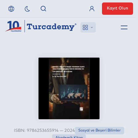
Kayıt Olun
Üye Girişi
Hakkımızda
Referanslarımız
Uzaktan Erişim
Nasıl Erişirim
Anlaşmalı Yayınevleri
ISBN: 9786253655914 — 2024
Sosyal ve Beşeri Bilimler
İletişim