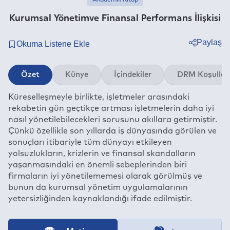
Akademik Kitap
Kurumsal Yönetimve Finansal Performans İlişkisi
Paylaş
Twitter
Özet
Künye
İçindekiler
DRM Koşullar
Facebook
Küreselleşmeyle birlikte, işletmeler arasındaki
Linkedin
rekabetin gün geçtikçe artması işletmelerin daha iyi
Whatsapp
nasıl yönetilebilecekleri sorusunu akıllara getirmiştir.
Telegram
Çünkü özellikle son yıllarda iş dünyasında görülen ve
sonuçları itibariyle tüm dünyayı etkileyen
E-mail
yolsuzlukların, krizlerin ve finansal skandalların
yaşanmasındaki en önemli sebeplerinden biri
firmaların iyi yönetilememesi olarak görülmüş ve
bunun da kurumsal yönetim uygulamalarının
yetersizliğinden kaynaklandığı ifade edilmiştir.