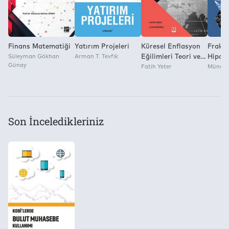
Finans Matematiği
Yatırım Projeleri
Küresel Enflasyon
Frakta
Süleyman Gökhan
Arman T. Tevfik
Eğilimleri Teori ve
Hipote
Günay
Uygulamaları Fatih
Fatih Yeter
Uygula
Münevve
Yeter
Yakla
İstanb
Uygul
Münevv
Son İnceledikleriniz