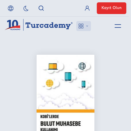
Kayıt Olun
Üye Girişi
Hakkımızda
Referanslarımız
Uzaktan Erişim
Nasıl Erişirim
Anlaşmalı Yayınevleri
İletişim