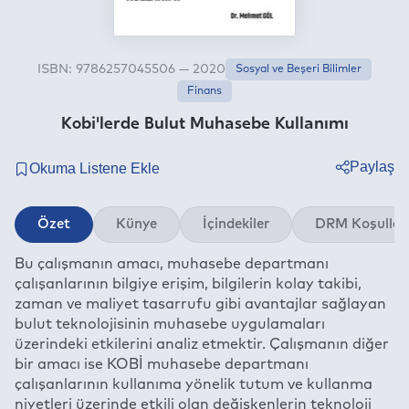
ISBN: 9786257045506 — 2020
Sosyal ve Beşeri Bilimler
Finans
Kobi'lerde Bulut Muhasebe Kullanımı
Paylaş
Twitter
Özet
Künye
İçindekiler
DRM Koşullar
Facebook
Bu çalışmanın amacı, muhasebe departmanı
Linkedin
çalışanlarının bilgiye erişim, bilgilerin kolay takibi,
Whatsapp
zaman ve maliyet tasarrufu gibi avantajlar sağlayan
Telegram
bulut teknolojisinin muhasebe uygulamaları
üzerindeki etkilerini analiz etmektir. Çalışmanın diğer
E-mail
bir amacı ise KOBİ muhasebe departmanı
çalışanlarının kullanıma yönelik tutum ve kullanma
niyetleri üzerinde etkili olan değişkenlerin teknoloji