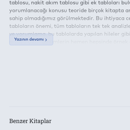
tablosu, nakit akım tablosu gibi ek tabloları bu
yorumlanacağı konusu teoride birçok kitapta a
sahip olmadığımız görülmektedir. Bu ihtiyaca c
tabloların önemi, tüm tabloların tek tek analizl
ve yorumlama, bu tablolarda yapılan hileler gib
Yazının devamı
ortaya çıktı. Bölümlerin hemen hepsinde örnek 
olarak nasıl hesaplandığı ve yorumlandığına dai
İçeriğe ait içindekiler bölümünün aktarımı dev
Bu kitap aşağıdaki
Dijital Hak Yönetimi (DRM)
Koşullarıy
Kategori
Sosyal ve Beşeri Bilimler
Yazıcıdan Çıktı Alma İzni:
Konu
Yok
Finans
Kes/Kopyala/Yapıştır:
Editör
Yok
Doç. Dr. Aysel Gündoğdu
Benzer Kitaplar
Toplam Kullanılabilecek Cihaz Adedi: