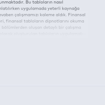
lunmaktadır. Bu tabloların nasıl
nlatılırken uygulamada yeterli kaynağa
evaben çalışmamızı kaleme aldık. Finansal
eri, finansal tabloların dipnotlarını okuma
i bölümlerden oluşan detaylı bir çalışma
olarak oluşturulan tabloların uygulamalı
r bilgiler bulacaksınız. - Önsözden
am etmektedir.
la belirlenen süre için kullanılabilmektedir: