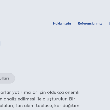
Hakkımızda
Referanslarımız
Twit
lları
Fac
Link
porlar yatırımcılar için oldukça önemli
Wha
n analiz edilmesi ile oluşturulur. Bir
Tel
abloları, fon akım tablosu, kar dağıtım
E-m