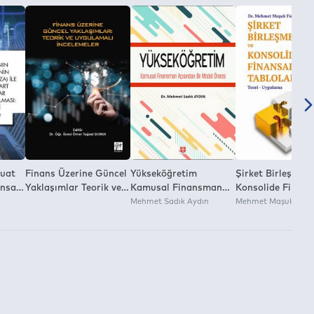
duat
Finans Üzerine Güncel
Yükseköğretim
Şirket Birleşmele
ansal
Yaklaşımlar Teorik ve
Kamusal Finansman
Konsolide Finans
i
Uygulamalı İncelemeler
Açısından Bir Model
Mehmet Sadık Aydın
Tablolar
Mehmet Maşuk Fida
(Vza)
Önerisi