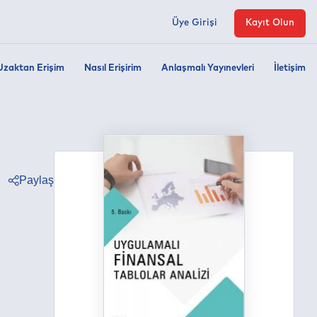
Üye Girişi
Kayıt Olun
Uzaktan Erişim
Nasıl Erişirim
Anlaşmalı Yayınevleri
İletişim
Paylaş
ter
ebook
edin
tsapp
egram
ail