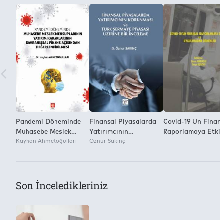
Yayınevi
2
Gazi Kitabevi
Kitap Dosyasını Farklı Kaydetme ve Dijital Ortamda Çoğaltm
Yok
Pandemi Döneminde
Finansal Piyasalarda
Covid-19 Un Fina
Muhasebe Meslek
Yatırımcının
Raporlamaya Etki
Mensuplarının Yatırım
Kayhan Ahmetoğulları
Korunması
Öznur Sakınç
ve Uygulamadan
Kararlarının
Örnekler
Davranışsal Finans
Açısından
Değerlendirilmesi
Son İnceledikleriniz
Kayhan Ahmetoğulları